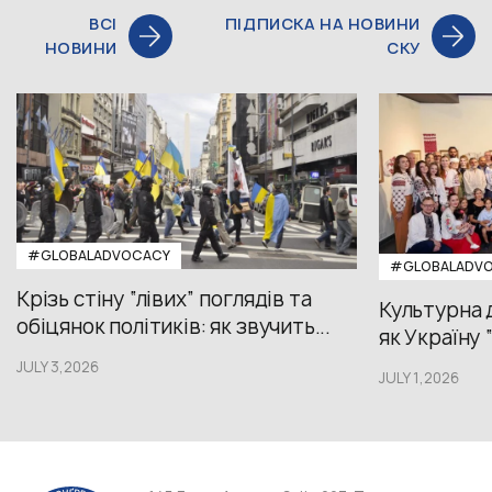
ВСІ
ПІДПИСКА НА НОВИНИ
НОВИНИ
СКУ
#GLOBALADVOCACY
#GLOBALADV
Крізь стіну “лівих” поглядів та
Культурна 
обіцянок політиків: як звучить...
як Україну 
JULY 3,2026
JULY 1,2026