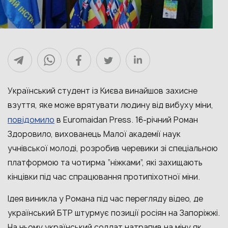
Український студент із Києва винайшов захисне
взуття, яке може врятувати людину від вибуху міни,
повідомило
в Euromaidan Press. 16-річний Роман
Здоровило, вихованець Малої академії наук
учнівської молоді, розробив черевики зі спеціальною
платформою та чотирма “ніжками”, які захищають
кінцівки під час спрацювання протипіхотної міни.
Ідея виникла у Романа під час перегляду відео, де
український БТР штурмує позиції росіян на Запоріжжі.
На ньому український солдат натрапив на міну як