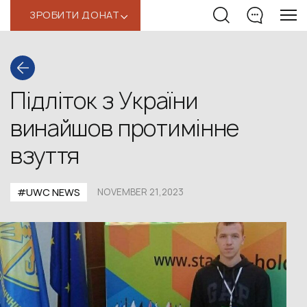
ЗРОБИТИ ДОНАТ
‹
Підліток з України
винайшов протимінне
взуття
#UWС NEWS
NOVEMBER 21,2023