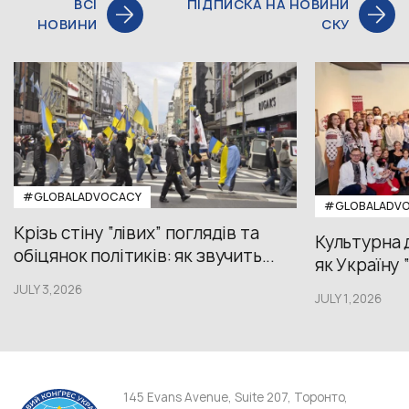
ВСІ
ПІДПИСКА НА НОВИНИ
НОВИНИ
СКУ
#GLOBALADVOCACY
#GLOBALADV
Крізь стіну “лівих” поглядів та
Культурна 
обіцянок політиків: як звучить...
як Україну 
JULY 3,2026
JULY 1,2026
145 Evans Avenue, Suite 207, Торонто,