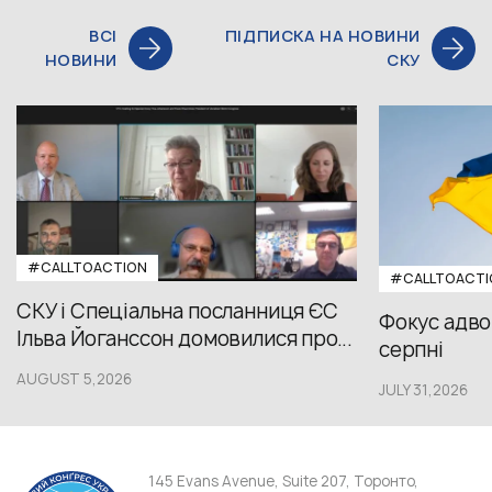
ВСІ
ПІДПИСКА НА НОВИНИ
НОВИНИ
СКУ
#CALLTOACTION
#CALLTOACTI
СКУ і Спеціальна посланниця ЄС
Фокус адвок
Ільва Йоганссон домовилися про...
серпні
AUGUST 5,2026
JULY 31,2026
145 Evans Avenue, Suite 207, Торонто,