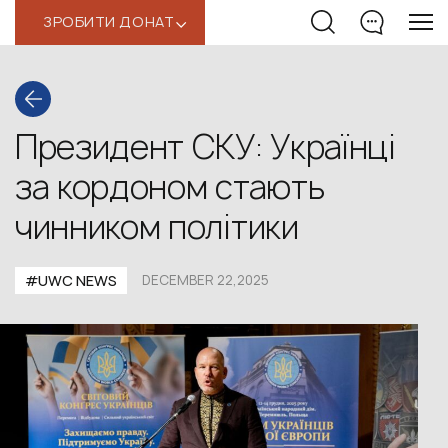
ЗРОБИТИ ДОНАТ
‹
Президент СКУ: Українці
за кордоном стають
чинником політики
#UWС NEWS
DECEMBER 22,2025