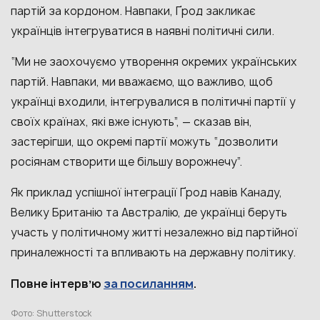
партій за кордоном. Навпаки, Ґрод закликає
українців інтегруватися в наявні політичні сили.
“Ми не заохочуємо утворення окремих українських
партій. Навпаки, ми вважаємо, що важливо, щоб
українці входили, інтегрувалися в політичні партії у
своїх країнах, які вже існують”, — сказав він,
застерігши, що окремі партії можуть “дозволити
росіянам створити ще більшу ворожнечу”.
Як приклад успішної інтеграції Ґрод навів Канаду,
Велику Британію та Австралію, де українці беруть
участь у політичному житті незалежно від партійної
приналежності та впливають на державну політику.
за посиланням
Повне інтервʼю
.
Фото: Shutterstock