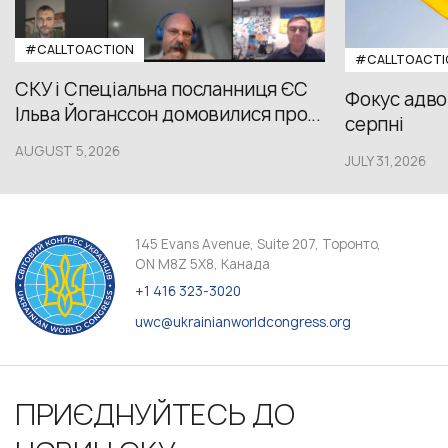
#CALLTOACTION
#CALLTOACTI
СКУ і Спеціальна посланниця ЄС
Фокус адвок
Ільва Йоганссон домовилися про...
серпні
AUGUST 5,2026
JULY 31,2026
145 Evans Avenue, Suite 207, Торонто,
ON M8Z 5X8, Канада
+1 416 323-3020
uwc@ukrainianworldcongress.org
ПРИЄДНУЙТЕСЬ ДО