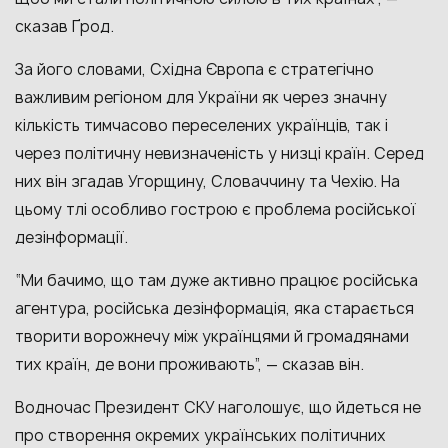
сказав Ґрод.
За його словами, Східна Європа є стратегічно
важливим регіоном для України як через значну
кількість тимчасово переселених українців, так і
через політичну невизначеність у низці країн. Серед
них він згадав Угорщину, Словаччину та Чехію. На
цьому тлі особливо гострою є проблема російської
дезінформації.
“Ми бачимо, що там дуже активно працює російська
агентура, російська дезінформація, яка старається
творити ворожнечу між українцями й громадянами
тих країн, де вони проживають”, — сказав він.
Водночас Президент СКУ наголошує, що йдеться не
про створення окремих українських політичних