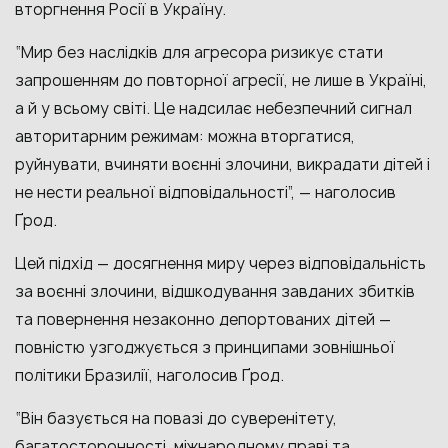
вторгнення Росії в Україну.
“Мир без наслідків для агресора ризикує стати
запрошенням до повторної агресії, не лише в Україні,
а й у всьому світі. Це надсилає небезпечний сигнал
авторитарним режимам: можна вторгатися,
руйнувати, вчиняти воєнні злочини, викрадати дітей і
не нести реальної відповідальності”, — наголосив
Ґрод.
Цей підхід — досягнення миру через відповідальність
за воєнні злочини, відшкодування завданих збитків
та повернення незаконно депортованих дітей —
повністю узгоджується з принципами зовнішньої
політики Бразилії, наголосив Ґрод.
“Він базується на повазі до суверенітету,
багатосторонності, міжнародному праві та