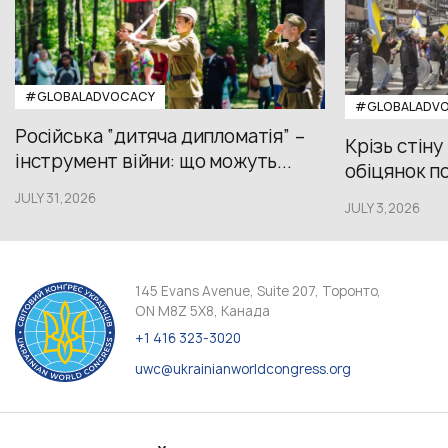
#GLOBALADVOCACY
#GLOBALADV
Російська “дитяча дипломатія” –
Крізь стіну
інструмент війни: що можуть...
обіцянок пол
JULY 31,2026
JULY 3,2026
145 Evans Avenue, Suite 207, Торонто,
ON M8Z 5X8, Канада
+1 416 323-3020
uwc@ukrainianworldcongress.org