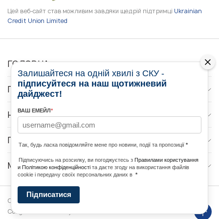
Цей веб-сайт став можливим завдяки щедрій підтримці
Ukrainian
Credit Union Limited
ГОЛОВНА
Залишайтеся на одній хвилі з СКУ -
підписуйтеся на наш щотижневий
ПРО НАС
дайджест!
ВАШ ЕМЕЙЛ
*
НОВИНИ
ПРОГРАМИ
Так, будь ласка повідомляйте мене про новини, події та пропозиції
*
Підписуючись на розсилку, ви погоджуєтесь з
Правилами користування
МЕДІА КОНТАКТИ
и Політикою конфіденційності
та даєте згоду на використання файлів
cookie і передачу своїх персональних даних в
*
Підписатися
Copyright © 2026 Ukrainian World
DForce
Політика
Congress. Powered by