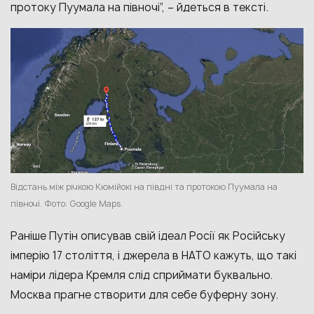
протоку Пуумала на півночі”, – йдеться в тексті.
Відстань між річкою Кюмійокі на півдні та протокою Пуумала на
півночі. Фото: Google Maps.
Раніше Путін описував свій ідеал Росії як Російську
імперію 17 століття, і джерела в НАТО кажуть, що такі
наміри лідера Кремля слід сприймати буквально.
Москва прагне створити для себе буферну зону.