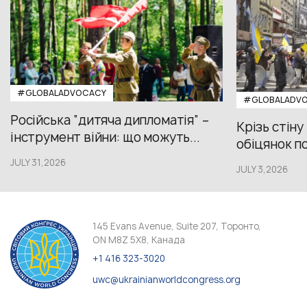
#GLOBALADVOCACY
#GLOBALADV
Російська “дитяча дипломатія” –
Крізь стіну
інструмент війни: що можуть...
обіцянок пол
JULY 31,2026
JULY 3,2026
145 Evans Avenue, Suite 207, Торонто,
ON M8Z 5X8, Канада
+1 416 323-3020
uwc@ukrainianworldcongress.org