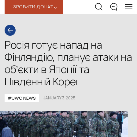
ЗРОБИТИ ДОНАТ
‹
Росія готує напад на
Фінляндію, планує атаки на
обʼєкти в Японії та
Південній Кореї
#UWС NEWS
JANUARY 3,2025