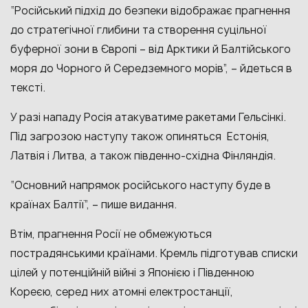
“Російський підхід до безпеки відображає прагнення
до стратегічної глибини та створення суцільної
буферної зони в Європі – від Арктики й Балтійського
моря до Чорного й Середземного морів”, – йдеться в
тексті.
У разі нападу Росія атакуватиме ракетами Гельсінкі.
Під загрозою наступу також опиняться Естонія,
Латвія і Литва, а також південно-східна Фінляндія.
“Основний напрямок російського наступу буде в
країнах Балтії”, – пише видання.
Втім, прагнення Росії не обмежуються
пострадянськими країнами. Кремль підготував списки
цілей у потенційній війні з Японією і Південною
Кореєю, серед них атомні електростанції,