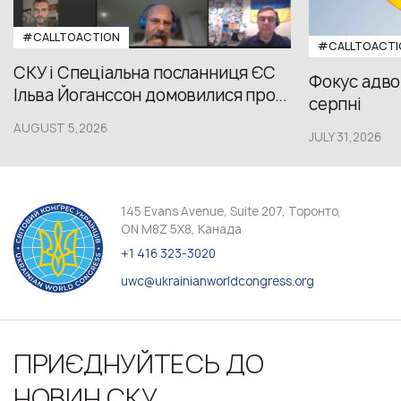
#CALLTOACTION
#CALLTOACTI
СКУ і Спеціальна посланниця ЄС
Фокус адвок
Ільва Йоганссон домовилися про...
серпні
AUGUST 5,2026
JULY 31,2026
145 Evans Avenue, Suite 207, Торонто,
ON M8Z 5X8, Канада
+1 416 323-3020
uwc@ukrainianworldcongress.org
ПРИЄДНУЙТЕСЬ ДО
НОВИН СКУ