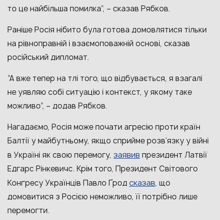
то це найбільша помилка”, – сказав Рябков.
Раніше Росія нібито була готова домовлятися тільки
на рівноправній і взаємоповажній основі, сказав
російський дипломат.
“А вже тепер на тлі того, що відбувається, я взагалі
не уявляю собі ситуацію і контекст, у якому таке
можливо”, – додав Рябков.
Нагадаємо, Росія може почати агресію проти країн
Балтії у майбутньому, якщо сприйме розв’язку у війні
заявив
в Україні як свою перемогу,
президент Латвії
Едгарс Рінкевичс. Крім того, Президент Світового
сказав
Конґресу Українців Павло Ґрод
, що
домовитися з Росією неможливо, її потрібно лише
перемогти.