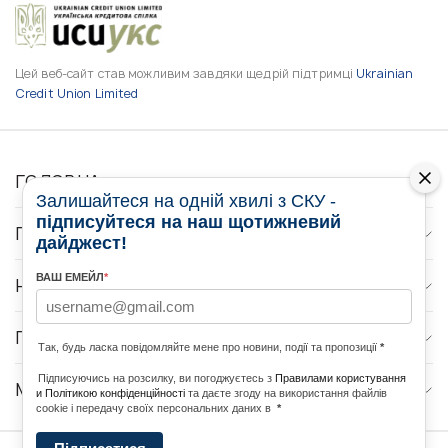
Цей веб-сайт став можливим завдяки щедрій підтримці
Ukrainian
Credit Union Limited
ГОЛОВНА
Залишайтеся на одній хвилі з СКУ -
підписуйтеся на наш щотижневий
ПРО НАС
дайджест!
ВАШ ЕМЕЙЛ
*
НОВИНИ
ПРОГРАМИ
Так, будь ласка повідомляйте мене про новини, події та пропозиції
*
Підписуючись на розсилку, ви погоджуєтесь з
Правилами користування
МЕДІА КОНТАКТИ
и Політикою конфіденційності
та даєте згоду на використання файлів
cookie і передачу своїх персональних даних в
*