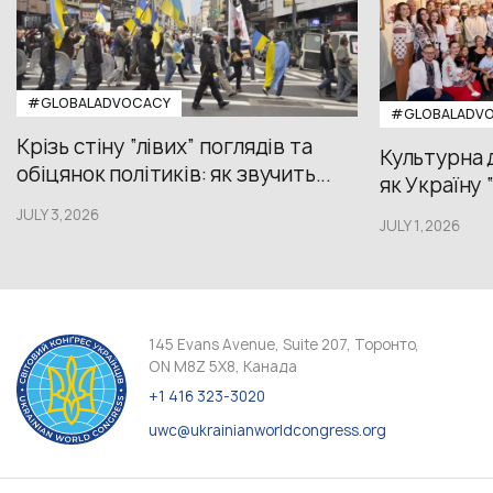
#GLOBALADVOCACY
#GLOBALADV
Крізь стіну “лівих” поглядів та
Культурна 
обіцянок політиків: як звучить...
як Україну 
JULY 3,2026
JULY 1,2026
145 Evans Avenue, Suite 207, Торонто,
ON M8Z 5X8, Канада
+1 416 323-3020
uwc@ukrainianworldcongress.org