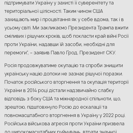
підтримувати Україну у захисті її суверенітету та
територіальної цілісності. Таким чином США
захищають мир і процвітання як у себе вдома, так і в
усьому світі. Ми закликаємо Президента Трампа вжити
сміливих і рішучих кроків, щоб покласти край війні Росії
проти України, надавши їй засоби, необхідні для
перемоги”, – заявив Павло Ґрод, Президент СКУ.
Росія продовжуватиме окупацію та спроби знищити
українську націю допоки не зазнає рішучої поразки.
Початок російського вторгнення та окупація території
України в 2014 році дістали надзвичайно слабку
відповідь з боку США та міжнародної спільноти, що,
зрештою, підштовхнуло Росію до ескалації та
повномасштабного вторгнення в Україну у 2022 році.
Російська військова агресія проти України призвела
до широкомасштабних руйнувань, втрати значної