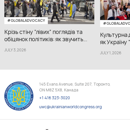
#GLOBALADVOCACY
#GLOBALADV
Крізь стіну “лівих” поглядів та
Культурна 
обіцянок політиків: як звучить...
як Україну 
JULY 3,2026
JULY 1,2026
145 Evans Avenue, Suite 207, Торонто,
ON M8Z 5X8, Канада
+1 416 323-3020
uwc@ukrainianworldcongress.org