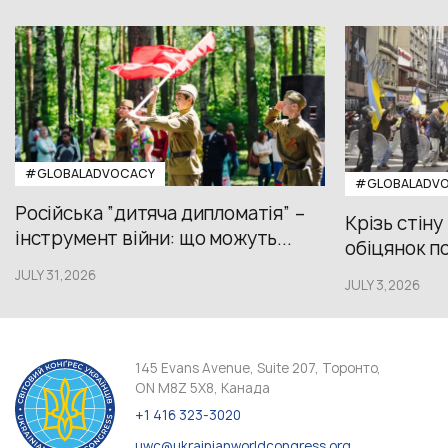
#GLOBALADVOCACY
#GLOBALADV
Російська “дитяча дипломатія” –
Крізь стіну
інструмент війни: що можуть...
обіцянок пол
JULY 31,2026
JULY 3,2026
145 Evans Avenue, Suite 207, Торонто,
ON M8Z 5X8, Канада
+1 416 323-3020
uwc@ukrainianworldcongress.org