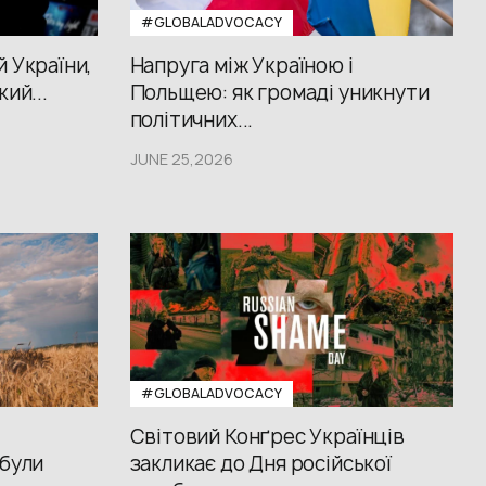
#GLOBALADVOCACY
й України,
Напруга між Україною і
кий...
Польщею: як громаді уникнути
політичних...
JUNE 25,2026
#GLOBALADVOCACY
Світовий Конґрес Українців
 були
закликає до Дня російської