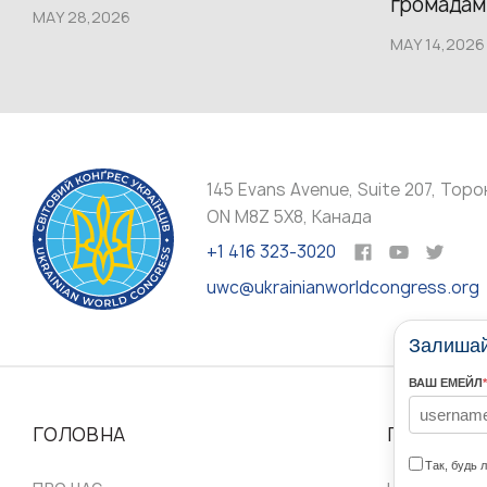
громадам.
MAY 28,2026
MAY 14,2026
145 Evans Avenue, Suite 207, Торо
ON M8Z 5X8, Канада
+1 416 323-3020
uwc@ukrainianworldcongress.org
Залишайт
ВАШ ЕМЕЙЛ
*
ГОЛОВНА
ПРО НАС
Так, будь 