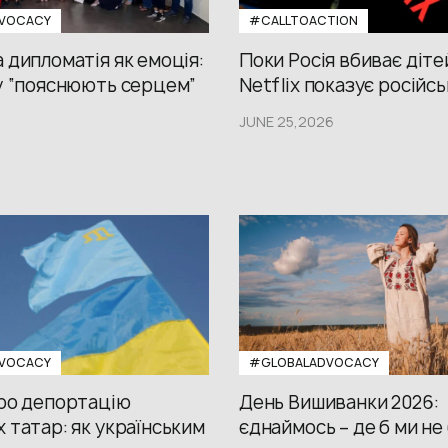
VOCACY
#CALLTOACTION
 дипломатія як емоція:
Поки Росія вбиває діте
у “пояснюють серцем”
Netflix показує російсь
JUNE 25,2026
VOCACY
#GLOBALADVOCACY
про депортацію
День Вишиванки 2026:
 татар: як українським
єднаймось – де б ми не