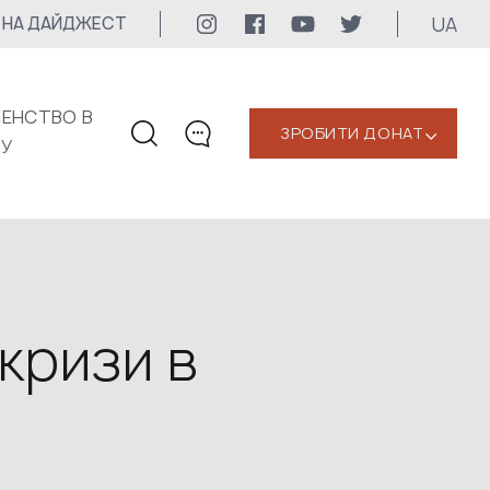
UA
 НА ДАЙДЖЕСТ
ЕНСТВО В
ЗРОБИТИ ДОНАТ
‹
КУ
КОНТАКТИ
+1 416 323-3020
uwc@ukrainianworldcongress.org
МЕДІА КОНТАКТИ
кризи в
Для медіа
24/7
uwc@ukrainianworldcongress.org
FB: @uwcongress