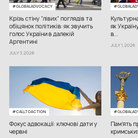
#GLOBALADVOCACY
#GLOBALAD
Крізь стіну “лівих” поглядів та
Культурна
обіцянок політиків: як звучить
як Україн
голос України в далекій
в...
Аргентині
JULY 1,2026
JULY 3,2026
#CALLTOACTION
#GLOBALAD
Фокус адвокації: ключові дати у
Пам’ять 
червні
кримських