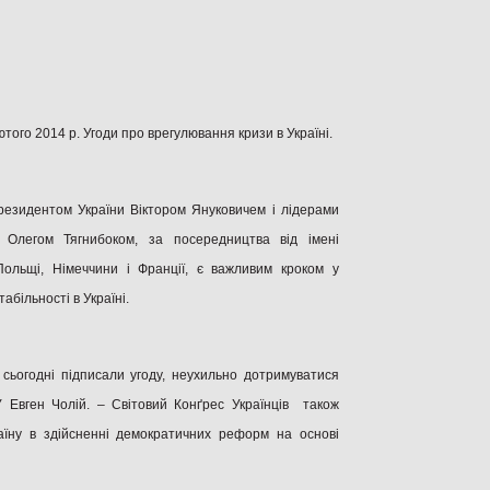
ютого 2014 р. Угоди про врегулювання кризи в Україні.
Президентом України Віктором Януковичем і лідерами
 Олегом Тягнибоком, за посередництва від імені
Польщі, Німеччини і Франції, є важливим кроком у
більності в Україні.
і сьогодні підписали угоду, неухильно дотримуватися
 Евген Чолій. – Світовий Конґрес Українців також
аїну в здійсненні демократичних реформ на основі