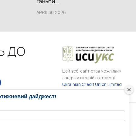
ганьби...
APRIL 30,2026
Ь ДО
Цей веб-сайт став можливим
завдяки щедрій підтримці
Ukrainian Credit Union Limited
отижневий дайджест!
РАМИ
МЕДІА КОНТАКТИ
КОНТАКТ ДЛЯ МЕДІА