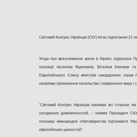
Світовий Конґрес Українців (СКУ) вітає підписання 21 л
Угода про врегулювання кризи в Україні, підписана 
опозиції Арсенієм Яценюком, Віталієм Кличком та
Європейського Союзу міністрів закордонних справ 
напрямку припинення насильства і повернення миру і ста
“Світовий Конґрес Українців закликає всі сторони, як
узгоджених домовленостей, – заявив Президент СКУ
спонукає міжнародне співтовариство підтримати Укр
європейських цінностей”.