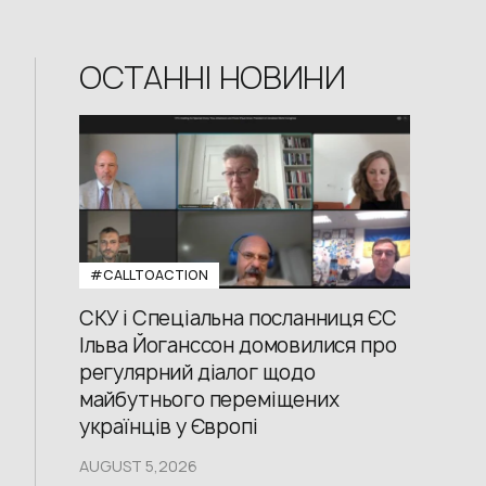
ОСТАННІ НОВИНИ
#CALLTOACTION
СКУ і Спеціальна посланниця ЄС
Ільва Йоганссон домовилися про
регулярний діалог щодо
майбутнього переміщених
українців у Європі
AUGUST 5,2026