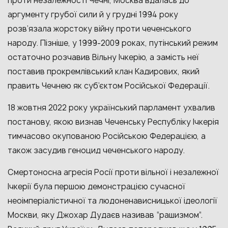
проти незалежності Чечні, Москва вдалась до
аргументу грубої сили й у грудні 1994 року
розв’язала жорстоку війну проти чеченського
народу. Пізніше, у 1999-2009 роках, путінський режим
остаточно розчавив Вільну Ічкерію, а замість неї
поставив прокремлівський клан Кадирових, який
править Чечнею як суб’єктом Російської Федерації.
18 жовтня 2022 року український парламент ухвалив
постанову, якою визнав Чеченську Республіку Ічкерія
тимчасово окупованою Російською Федерацією, а
також засудив геноцид чеченського народу.
Смертоносна агресія Росії проти вільної і незалежної
Ічкерії була першою демонстрацією сучасної
неоімперіалістичної та людоненависницької ідеології
Москви, яку Джохар Дудаєв називав “рашизмом”.