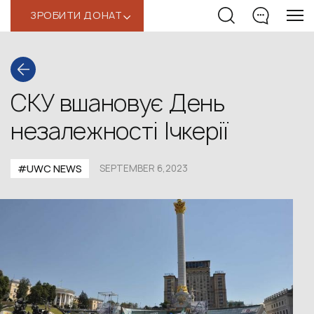
ЗРОБИТИ ДОНАТ
‹
СКУ вшановує День
незалежності Ічкерії
#UWС NEWS
SEPTEMBER 6,2023