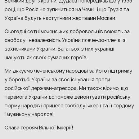
Великий друг України, Дудаєв попереджав ще у 1995
році, що Росія не зупиниться на Чечні, і що Грузія та
Україна будуть наступними жертвами Москви.
Сьогодні сотні чеченських добровольців воюють за
свободу і незалежність України плече-до-плеча із
захисниками України. Багатьох з них українці
шанують як своїх сучасних героїв.
Ми дякуємо чеченському народові за його підтримку
у боротьбі України за своє існування проти
російської держави-агресора. Ми також віримо, що
перемога України допоможе демонтувати російську
тюрму народів і принесе свободу Ічкерії та її гордому
і мужньому народові.
Слава героям Вільної Ічкерії!