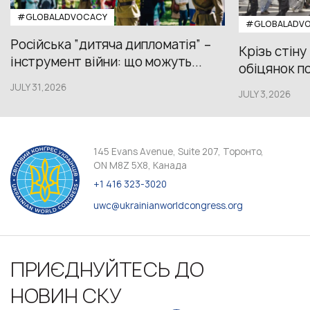
#GLOBALADVOCACY
#GLOBALADV
Російська “дитяча дипломатія” –
Крізь стіну
інструмент війни: що можуть...
обіцянок пол
JULY 31,2026
JULY 3,2026
145 Evans Avenue, Suite 207, Торонто,
ON M8Z 5X8, Канада
+1 416 323-3020
uwc@ukrainianworldcongress.org
ПРИЄДНУЙТЕСЬ ДО
НОВИН СКУ