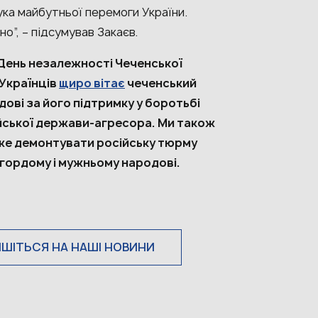
ука майбутньої перемоги України.
о”, – підсумував Закаєв.
 День незалежності Чеченської
 Українців
щиро вітає
чеченський
ові за його підтримку у боротьбі
ійської держави-агресора. Ми також
же демонтувати російську тюрму
її гордому і мужньому народові.
ИШІТЬСЯ НА НАШІ НОВИНИ