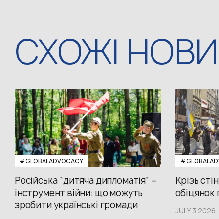
СХОЖІ НОВ
#GLOBALADVOCACY
#GLOBALAD
Російська “дитяча дипломатія” –
Крізь стін
інструмент війни: що можуть
обіцянок п
зробити українські громади
JULY 3,2026