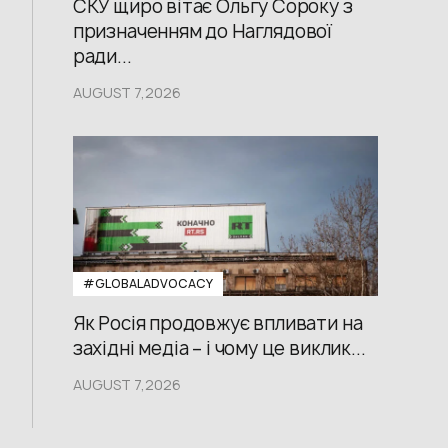
СКУ щиро вітає Ольгу Сороку з
призначенням до Наглядової
ради...
AUGUST 7,2026
#GLOBALADVOCACY
Як Росія продовжує впливати на
західні медіа – і чому це виклик...
AUGUST 7,2026