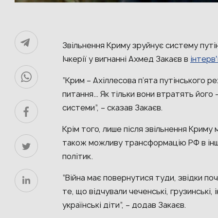
Звільнення Криму зруйнує систему путі
Ічкерії у вигнанні Ахмед Закаєв в
інтерв
“Крим – Ахіллесова п’ята путінського р
питання… Як тільки вони втратять його –
системи”, – сказав Закаєв.
Крім того, лише після звільнення Криму 
також можливу трансформацію РФ в ін
політик.
“Війна має повернутися туди, звідки поч
те, що відчували чеченські, грузинські, 
українські діти”, – додав Закаєв.