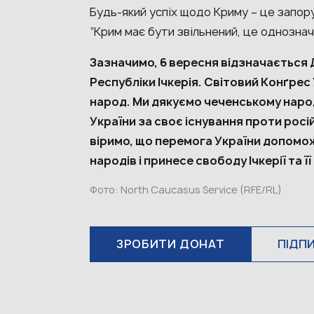
Будь-який успіх щодо Криму – це запор
“Крим має бути звільнений, це однозначн
Зазначимо, 6 вересня відзначається
Республіки Ічкерія. Світовий Конґрес
народ.
Ми дякуємо чеченському народ
України за своє існування проти рос
віримо, що перемога України допомо
народів і принесе свободу Ічкерії та 
Фото: North Caucasus Service (RFE/RL)
ЗРОБИТИ ДОНАТ
ПІДП