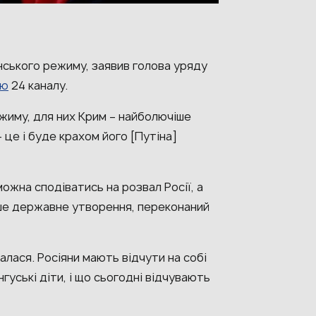
нського режиму, заявив голова уряду
ʼю
24 каналу.
ежиму, для них Крим – найболючіше
 це і буде крахом його [Путіна]
можна сподіватись на розвал Росії, а
ше державне утворення, переконаний
алася. Росіяни мають відчути на собі
інгуські діти, і що сьогодні відчувають