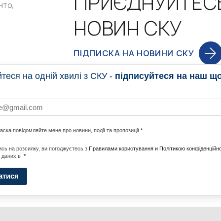
ПРИЄДНУЙТЕС
нто,
НОВИН СКУ
ПІДПИСКА НА НОВИНИ СКУ
еся на одній хвилі з СКУ -
підписуйтеся на наш щ
НОВИНИ
ПРОГ
ласка повідомляйте мене про новини, події та пропозиції
*
НОТИ ПО СВІТУ
#CALLTOACTION
UNITE W
сь на розсилку, ви погоджуєтесь з
Правилами користування и Політикою конфіденційно
 даних в
*
АДА
ENERGI
атися