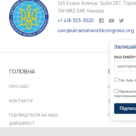
145 Evans Avenue, Suite 207, Торо
ON M8Z 5X8, Канада
+1 416 323-3020
uwc@ukrainianworldcongress.org
Залишайт
ВАШ ЕМЕЙЛ
*
ГОЛОВНА
ПРО НАС
Так, будь 
ПРО НАС
НАШІ СПІЛЬ
Підписуючи
персональних
КОНТАКТИ
ДОРАДЧА Р
Підпис
ПІДПИШІТЬСЯ НА НАШ
ПРОВІД СКУ
ДАЙДЖЕСТ