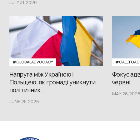
JULY 31,2026
#GLOBALADVOCACY
#CALLTOAC
Напруга між Україною і
Фокус адв
Польщею: як громаді уникнути
червні
політичних...
MAY 28,202
JUNE 25,2026