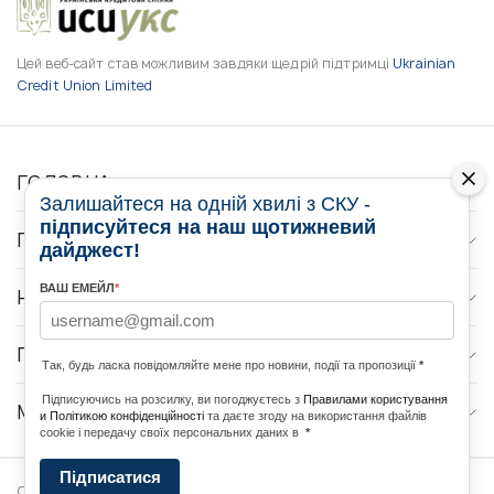
Цей веб-сайт став можливим завдяки щедрій підтримці
Ukrainian
Credit Union Limited
ГОЛОВНА
Залишайтеся на одній хвилі з СКУ -
підписуйтеся на наш щотижневий
ПРО НАС
дайджест!
ВАШ ЕМЕЙЛ
*
НОВИНИ
ПРОГРАМИ
Так, будь ласка повідомляйте мене про новини, події та пропозиції
*
Підписуючись на розсилку, ви погоджуєтесь з
Правилами користування
МЕДІА КОНТАКТИ
и Політикою конфіденційності
та даєте згоду на використання файлів
cookie і передачу своїх персональних даних в
*
Підписатися
Copyright © 2026 Ukrainian World