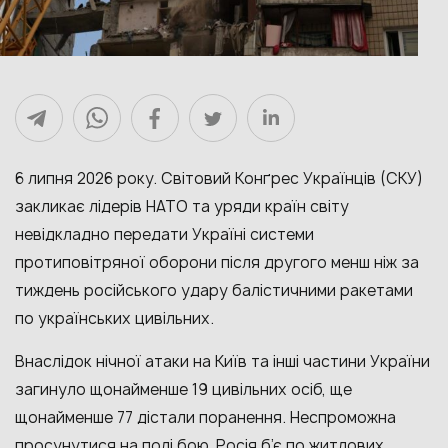
6 липня 2026 року. Світовий Конґрес Українців (СКУ)
закликає лідерів НАТО та уряди країн світу
невідкладно передати Україні системи
протиповітряної оборони після другого менш ніж за
тиждень російського удару балістичними ракетами
по українських цивільних.
Внаслідок нічної атаки на Київ та інші частини України
загинуло щонайменше 19 цивільних осіб, ще
щонайменше 77 дістали поранення. Неспроможна
просунутися на полі бою, Росія б’є по житлових