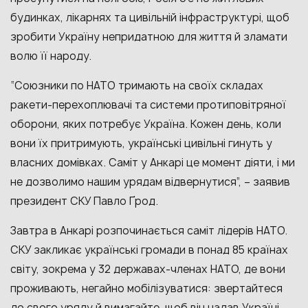
будинках, лікарнях та цивільній інфраструктурі, щоб
зробити Україну непридатною для життя й зламати
волю її народу.
“Союзники по НАТО тримають на своїх складах
ракети-перехоплювачі та системи протиповітряної
оборони, яких потребує Україна. Кожен день, коли
вони їх притримують, українські цивільні гинуть у
власних домівках. Саміт у Анкарі це момент діяти, і ми
не дозволимо нашим урядам відвернутися”, – заявив
президент СКУ Павло Ґрод.
Завтра в Анкарі розпочинається саміт лідерів НАТО.
СКУ закликає українські громади в понад 85 країнах
світу, зокрема у 32 державах-членах НАТО, де вони
проживають, негайно мобілізуватися: звертайтеся
до свого уряду й вимагайте, щоб він надав Україні