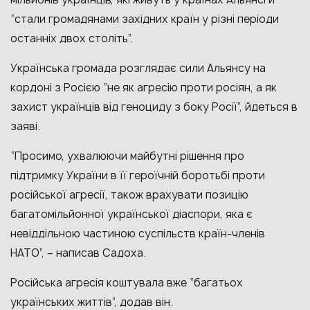
“стали громадянами західних країн у різні періоди
останніх двох століть”.
Українська громада розглядає сили Альянсу на
кордоні з Росією “не як агресію проти росіян, а як
захист українців від геноциду з боку Росії”, йдеться в
заяві.
“Просимо, ухвалюючи майбутні рішення про
підтримку України в її героїчній боротьбі проти
російської агресії, також врахувати позицію
багатомільйонної української діаспори, яка є
невіддільною частиною суспільств країн-членів
НАТО”, – написав Садоха.
Російська агресія коштувала вже “багатьох
українських життів”, додав він.