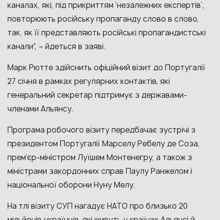
каналах, які, під прикриттям ‘незалежних експертів’,
повторюють російську пропаганду слово в слово,
так, як її представляють російські пропагандистські
канали”, – йдеться в заяві.
Марк Рютте здійснить офіційний візит до Португалії
27 січня в рамках регулярних контактів, які
генеральний секретар підтримує з державами-
членами Альянсу.
Програма робочого візиту передбачає зустрічі з
президентом Португалії Марселу Ребелу де Соза,
прем’єр-міністром Луїшем Монтенегру, а також з
міністрами закордонних справ Паулу Ранжелом і
національної оборони Нуну Мелу.
На тлі візиту СУП нагадує НАТО про близько 20
мільйонів українців, які живуть у країнах Альянсі й