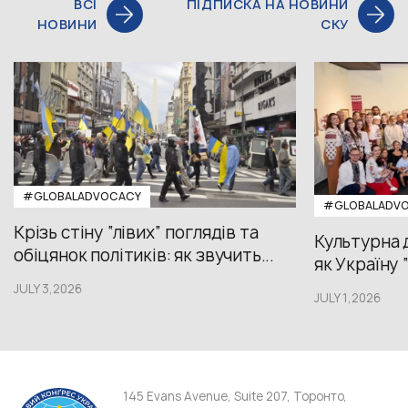
ВСІ
ПІДПИСКА НА НОВИНИ
НОВИНИ
СКУ
#GLOBALADVOCACY
#GLOBALADV
Крізь стіну “лівих” поглядів та
Культурна 
обіцянок політиків: як звучить...
як Україну 
JULY 3,2026
JULY 1,2026
145 Evans Avenue, Suite 207, Торонто,