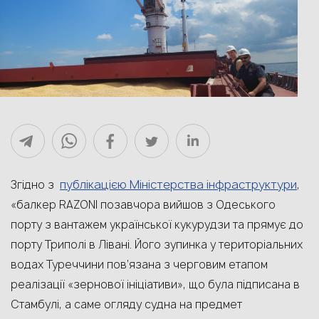
публікацією Міністерства інфраструктури
Згідно з
,
«балкер RAZONI позавчора вийшов з Одеського
порту з вантажем української кукурудзи та прямує до
порту Триполі в Лівані. Його зупинка у територіальних
водах Туреччини пов’язана з черговим етапом
реалізації «зернової ініціативи», що була підписана в
Стамбулі, а саме огляду судна на предмет