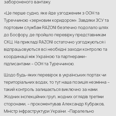
забороненого вантажу.
«Це перше судно, яке йде узгодженим з ООН та
Туреччиною «зерновим коридором». Завдяки ЗСУ та
портовим службам RAZONI безпечно подолало шлях
до Босфору, де пройшло перевірку представникам
СКЦ. На прикладі RAZONI остаточно узгоджуються і
відпрацьовуються всі необхідні заходи контролю та
координації між Україною та партнерами–
підписантами – ООН та Туреччиною.
Щодо будь-яких перевірок в українських портах чи
територіальних водах, то тут наша позиція незмінна –
такий контроль залишається виключно за нами.
Жодних інспекційних груп, жодних оглядів третіми
сторонами, – прокоментував Александр Кубраков,
Міністр інфраструктури України. –Паралельно