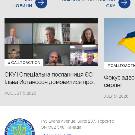
НОВИНИ
СКУ
#CALLTOACTION
#CALLTOACTI
СКУ і Спеціальна посланниця ЄС
Фокус адвок
Ільва Йоганссон домовилися про...
серпні
AUGUST 5,2026
JULY 31,2026
145 Evans Avenue, Suite 207, Торонто,
ON M8Z 5X8, Канада