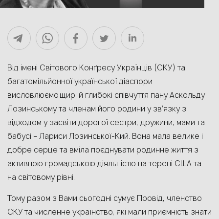
Від імені Світового Конґресу Українців (СКУ) та
багатомільйонної української діаспори
висловлюємо щирі й глибокі співчуття пану Аскольду
Лозинському та членам його родини у зв’язку з
відходом у засвіти дорогої сестри, дружини, мами та
бабусі – Лариси Лозинської-Кий. Вона мала велике і
добре серце та вміла поєднувати родинне життя з
активною громадською діяльністю на терені США та
на світовому рівні.
Тому разом з Вами сьогодні сумує Провід, членство
СКУ та численне українство, які мали приємність знати