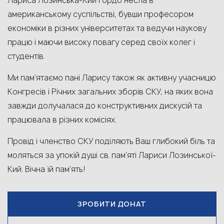
Лариса Лозинська-Кий гордо несла в
американському суспільстві, бувши професором
економіки в різних університетах та ведучи наукову
працю і маючи високу повагу серед своїх колег і
студентів.
Ми пам’ятаємо пані Ларису також як активну учасницю
Конгресів і Річних загальних зборів СКУ, на яких вона
завжди долучалася до конструктивних дискусій та
працювала в різних комісіях.
Провід і членство СКУ поділяють Ваш глибокий біль та
моляться за упокій душі св. пам’яті Лариси Лозинської-
Кий. Вічна їй пам’ять!
ЗРОБИТИ ДОНАТ