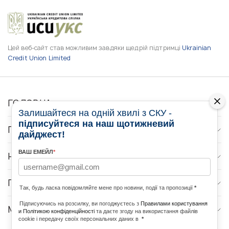
Цей веб-сайт став можливим завдяки щедрій підтримці
Ukrainian
Credit Union Limited
ГОЛОВНА
Залишайтеся на одній хвилі з СКУ -
підписуйтеся на наш щотижневий
ПРО НАС
дайджест!
ВАШ ЕМЕЙЛ
*
НОВИНИ
ПРОГРАМИ
Так, будь ласка повідомляйте мене про новини, події та пропозиції
*
Підписуючись на розсилку, ви погоджуєтесь з
Правилами користування
МЕДІА КОНТАКТИ
и Політикою конфіденційності
та даєте згоду на використання файлів
cookie і передачу своїх персональних даних в
*