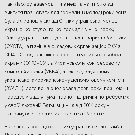
пані Ларису, взаємодіяти з нею та на її прикладі
вчитися працювати для громади. В молоді роки вона
була активною у складі Спілки української молоді,
Української студентської громади в Нью-Йорку,
Союзу українських студентських товариств Америки
(СУСТА), а пізніше в складових організаціях СКУ з
США – Об’єднанні жінок оборони чотирьох свобод
України (ОЖОЧСУ), в Українському конгресовому
комітеті Америки (УККА), а також у Злученому
українсько-американському допомоговому комітеті
(ЗУАДК). Його вона очолювала довгі роки, працюючи
передусім задля гуманітарної підтримки потребуючих
у своїй духовній Батьківщині, а від 2014 року –
підтримуючи поранених захисників України.
Важливо також, що своє ім’я українки світлої пам’яті