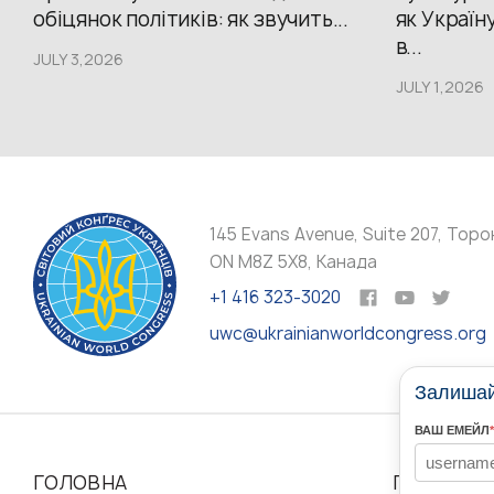
обіцянок політиків: як звучить...
як Україн
в...
JULY 3,2026
JULY 1,2026
145 Evans Avenue, Suite 207, Торо
ON M8Z 5X8, Канада
+1 416 323-3020
uwc@ukrainianworldcongress.org
Залишайт
ВАШ ЕМЕЙЛ
*
ГОЛОВНА
ПРО НАС