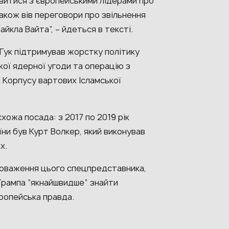
овитися з європейськими лідерами про
акож вів переговори про звільнення
айкла Вайта”, – йдеться в тексті.
“Гук підтримував жорстку політику
ької ядерної угоди та операцію з
а Корпусу вартових Ісламської
схожа посада: з 2017 по 2019 рік
и був Курт Волкер, який виконував
х.
вноваження цього спецпредставника,
Трампа “якнайшвидше” знайти
Європейська правда.