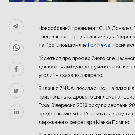
Новообраний президент США Дональд Т
спеціального представника для “перего
та Росії, повідомляє
Fox News
, посилаю
“Йдеться про професійного спеціально
довірою, якій буде доручено знайти спос
угоди”, – сказало джерело.
Видання ZN.UA, посилаючись на власні 
призначать кадрового дипломата, юри
Гука. З вересня 2018 року по серпень 2
представником США з питань Ірану та с
державного секретаря Майка Помпео.