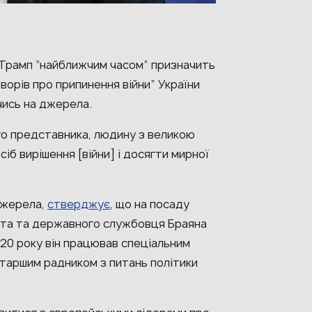
рамп “найближчим часом” призначить
ворів про припинення війни” України
чись на джерела.
го представника, людину з великою
іб вирішення [війни] і досягти мирної
джерела,
стверджує
, що на посаду
ста та державного службовця Браяна
020 року він працював спеціальним
таршим радником з питань політики