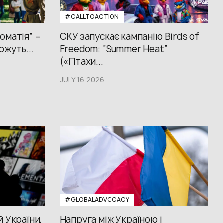
#CALLTOACTION
оматія” –
СКУ запускає кампанію Birds of
ожуть...
Freedom: “Summer Heat”
(«Птахи...
JULY 16,2026
#GLOBALADVOCACY
й України,
Напруга між Україною і