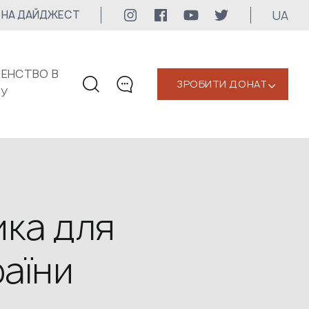
UA
 НА ДАЙДЖЕСТ
ЕНСТВО В
ЗРОБИТИ ДОНАТ
‹
КУ
КОНТАКТИ
+1 416 323-3020
uwc@ukrainianworldcongress.org
МЕДІА КОНТАКТИ
ка для
Для медіа
раїни
24/7
uwc@ukrainianworldcongress.org
FB: @uwcongress