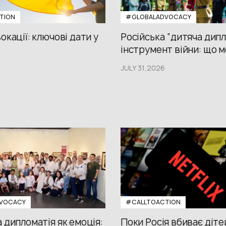
TION
#GLOBALADVOCACY
окації: ключові дати у
Російська “дитяча дипл
інструмент війни: що м
JULY 31,2026
VOCACY
#CALLTOACTION
 дипломатія як емоція:
Поки Росія вбиває діте