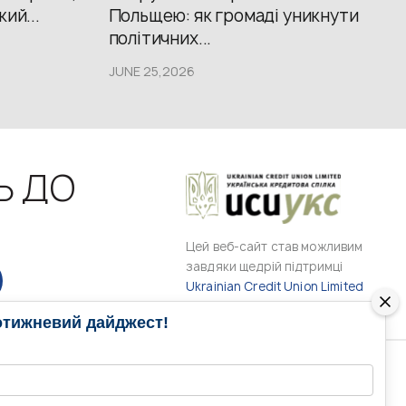
кий...
Польщею: як громаді уникнути
політичних...
JUNE 25,2026
Ь ДО
Цей веб-сайт став можливим
завдяки щедрій підтримці
Ukrainian Credit Union Limited
отижневий дайджест!
РАМИ
МЕДІА КОНТАКТИ