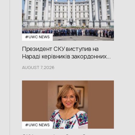
#UWС NEWS
Президент СКУ виступив на
Нараді керівників закордонних...
AUGUST 7,2026
#UWС NEWS