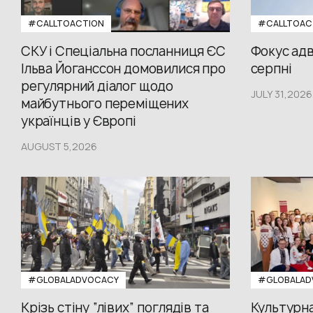
#CALLTOACTION
#CALLTOAC
СКУ і Спеціальна посланниця ЄС
Фокус адв
Ільва Йоганссон домовилися про
серпні
регулярний діалог щодо
JULY 31,2026
майбутнього переміщених
українців у Європі
AUGUST 5,2026
#GLOBALADVOCACY
#GLOBALAD
Крізь стіну “лівих” поглядів та
Культурна