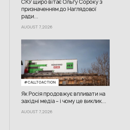
СКУ щиро вітає Ольгу Сороку з
призначенням до Наглядової
ради...
AUGUST 7,2026
#CALLTOACTION
Як Росія продовжує впливати на
західні медіа – і чому це виклик...
AUGUST 7,2026