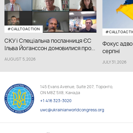
#CALLTOACTION
#CALLTOACTI
СКУ і Спеціальна посланниця ЄС
Фокус адвок
Ільва Йоганссон домовилися про...
серпні
AUGUST 5,2026
JULY 31,2026
145 Evans Avenue, Suite 207, Торонто,
ON M8Z 5X8, Канада
+1 416 323-3020
uwc@ukrainianworldcongress.org