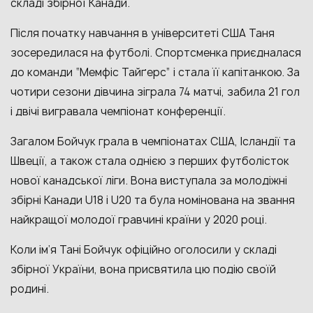
складі збірної Канади.
Після початку навчання в університеті США Таня
зосередилася на футболі. Спортсменка приєдналася
до команди “Мемфіс Тайґерс” і стала її капітанкою. За
чотири сезони дівчина зіграла 74 матчі, забила 21 гол
і двічі вигравала чемпіонат конференції.
Загалом Бойчук грала в чемпіонатах США, Ісландії та
Швеції, а також стала однією з перших футболісток
нової канадської ліги. Вона виступала за молодіжні
збірні Канади U18 і U20 та була номінована на звання
найкращої молодої гравчині країни у 2020 році.
Коли ім’я Тані Бойчук офіційно оголосили у складі
збірної України, вона присвятила цю подію своїй
родині.