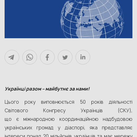
Українці разом – майбутнє за нами!
Цього року виповнюється 50 років діяльності
Світового Конґресу Українців (СКУ),
що є міжнародною координаційною надбудовою
українських громад у діаспорі, яка представляє
інтереси понад 20 мільйонів українців та має мережу