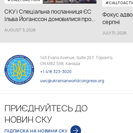
#CALLTOACTI
СКУ і Спеціальна посланниця ЄС
Фокус адвок
Ільва Йоганссон домовилися про...
серпні
AUGUST 5,2026
JULY 31,2026
145 Evans Avenue, Suite 207, Торонто,
ON M8Z 5X8, Канада
+1 416 323-3020
uwc@ukrainianworldcongress.org
ПРИЄДНУЙТЕСЬ ДО
НОВИН СКУ
ПІДПИСКА НА НОВИНИ СКУ