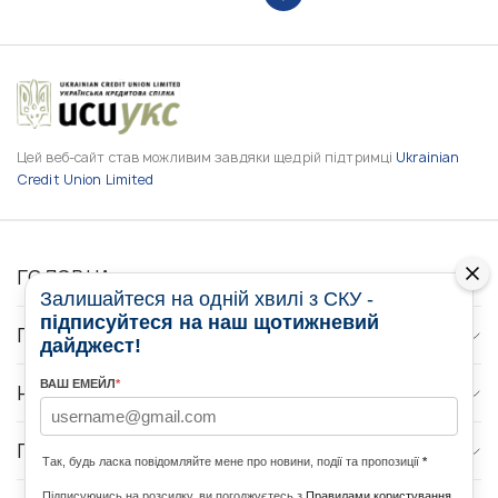
Цей веб-сайт став можливим завдяки щедрій підтримці
Ukrainian
Credit Union Limited
ГОЛОВНА
Залишайтеся на одній хвилі з СКУ -
підписуйтеся на наш щотижневий
ПРО НАС
дайджест!
ВАШ ЕМЕЙЛ
*
НОВИНИ
ПРОГРАМИ
Так, будь ласка повідомляйте мене про новини, події та пропозиції
*
Підписуючись на розсилку, ви погоджуєтесь з
Правилами користування