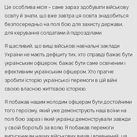
Це особлива місія – саме зараз здобувати військову
освіту й знати, що вже завтра ця освіта знадобиться
безпосередньо на полі бою для захисту держави,
для керування солдатами й підрозділами.
Я щасливий, що вищі військові навчальні заклади
України не мають дефіциту тих, хто справді бажає бути
українським офіцером, бажає бути саме освіченим і
ефективним українським офіцером. Хто прагне
зробити історію української перемоги в цій війні
своєю власною життєвою історією.
Я побажав нашим молодим офіцерам бути достойними
того героїзму, який уже демонструють наші воїни на
полі бою зараз і який українці демонстрували завжди
у своїй боротьбі за волю. Я побажав перемоги
випускникам наших військових вишів і впевнений: ця