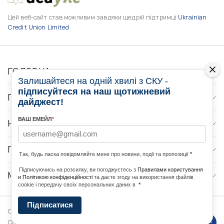
Цей веб-сайт став можливим завдяки щедрій підтримці
Ukrainian
Credit Union Limited
ГОЛОВНА
Залишайтеся на одній хвилі з СКУ -
підписуйтеся на наш щотижневий
ПРО НАС
дайджест!
ВАШ ЕМЕЙЛ
*
НОВИНИ
ПРОГРАМИ
Так, будь ласка повідомляйте мене про новини, події та пропозиції
*
Підписуючись на розсилку, ви погоджуєтесь з
Правилами користування
МЕДІА КОНТАКТИ
и Політикою конфіденційності
та даєте згоду на використання файлів
cookie і передачу своїх персональних даних в
*
Підписатися
Copyright © 2026 Ukrainian World
DForce
Політика
Congress. Powered by