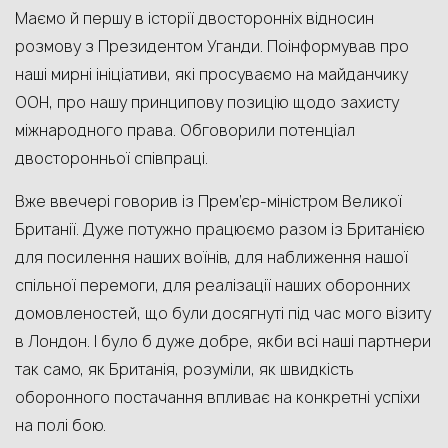
Маємо й першу в історії двосторонніх відносин
розмову з Президентом Уганди. Поінформував про
наші мирні ініціативи, які просуваємо на майданчику
ООН, про нашу принципову позицію щодо захисту
міжнародного права. Обговорили потенціал
двосторонньої співпраці.
Вже ввечері говорив із Прем’єр-міністром Великої
Британії. Дуже потужно працюємо разом із Британією
для посилення наших воїнів, для наближення нашої
спільної перемоги, для реалізації наших оборонних
домовленостей, що були досягнуті під час мого візиту
в Лондон. І було б дуже добре, якби всі наші партнери
так само, як Британія, розуміли, як швидкість
оборонного постачання впливає на конкретні успіхи
на полі бою.