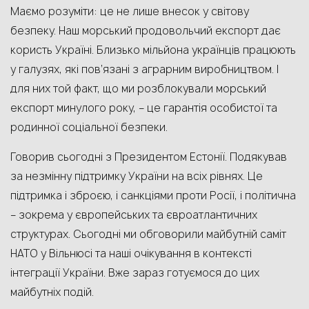
Маємо розуміти: це не лише внесок у світову
безпеку. Наш морський продовольчий експорт дає
користь Україні. Близько мільйона українців працюють
у галузях, які пов’язані з аграрним виробництвом. І
для них той факт, що ми розблокували морський
експорт минулого року, – це гарантія особистої та
родинної соціальної безпеки.
Говорив сьогодні з Президентом Естонії. Подякував
за незмінну підтримку України на всіх рівнях. Це
підтримка і зброєю, і санкціями проти Росії, і політична
– зокрема у європейських та євроатлантичних
структурах. Сьогодні ми обговорили майбутній саміт
НАТО у Вільнюсі та наші очікування в контексті
інтеграції України. Вже зараз готуємося до цих
майбутніх подій.