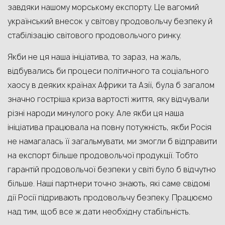
завдяки нашому морському експорту. Це вагомий
український внесок у світову продовольчу безпеку й
стабілізацію світового продовольчого ринку.
Якби не ця наша ініціатива, то зараз, на жаль,
відбувались би процеси політичного та соціального
хаосу в деяких країнах Африки та Азії, була б загалом
значно гостріша криза вартості життя, яку відчували
різні народи минулого року. Але якби ця наша
ініціатива працювала на повну потужність, якби Росія
не намагалась її загальмувати, ми змогли б відправити
на експорт більше продовольчої продукції. Тобто
гарантій продовольчої безпеки у світі було б відчутно
більше. Наші партнери точно знають, які саме свідомі
дії Росії підривають продовольчу безпеку. Працюємо
над тим, щоб все ж дати необхідну стабільність.