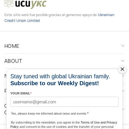
Este sitio web fue posible gracias al generoso apoyo de
Ukrainian
Credit Union Limited
HOME
ABOUT
NEWS
Stay tuned with global Ukrainian family.
Subscribe to our Weekly Digest!
PROGRAMS
YOUR EMAIL
*
CONTACTOS DE LOS MEDIOS DE
COMUNICACIÓN
Yes, please keep me informed about news and events
*
By subscribing to the newsletter, you agree to the
Terms of Use and Privacy
Policy
and consent to the use of cookies and the transfer of your personal