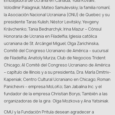
Embajadora de Ucrania en Canadá, Yulia Kovaliv;
Volodímir Palagniuk; Mateo Samulevskiy; la familia romaní;
la Asociación Nacional Ucraniana (ONU) de Quebec y su
presidente Taras Kulish; Néstor Levitskiy; Yevgeny
Krávchenko; Tania Bednarchyk; Irina Mazur – Cónsul
Honoraria de Ucrania en Filadelfia; Iglesia católica
ucraniana de St. Arcángel Miguel; Olga Zarichinska,
Comité del Congreso Ucraniano de América – sucursal
de Filadelfia; Anatoly Murza; Club de Negocios Trident
Chicago; Al Comité del Congreso Ucraniano de América
– capítulo de Illinois y a su presidenta, Dra. María Dmitriv-
Kapeniak; Centro Cultural Ucraniano en Chicago; Roman
Panichevni – empresa MoLoKo; San Jabalina Inc. y el
fundador de la empresa Christian Borys; También a las
organizadoras de la gira: Olga Mozkova y Ana Yatsiniak.
CMU y la Fundación Pritula desean agradecer a