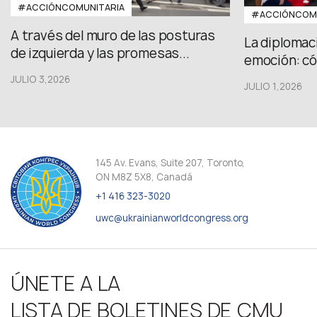
#ACCIÓNCOMUNITARIA
#ACCIÓNCOMU
A través del muro de las posturas
La diplomac
de izquierda y las promesas...
emoción: có
JULIO 3,2026
JULIO 1,2026
145 Av. Evans, Suite 207, Toronto,
ON M8Z 5X8, Canadá
+1 416 323-3020
uwc@ukrainianworldcongress.org
ÚNETE A LA
LISTA DE BOLETINES DE CMU