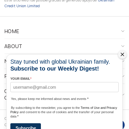
Este sitio web fue posible gracias al generoso apoyo de
Ukrainian
Credit Union Limited
HOME
ABOUT
NEWS
Stay tuned with global Ukrainian family.
Subscribe to our Weekly Digest!
PROGRAMS
YOUR EMAIL
*
CONTACTOS DE LOS MEDIOS DE
COMUNICACIÓN
Yes, please keep me informed about news and events
*
By subscribing to the newsletter, you agree to the
Terms of Use and Privacy
Policy
and consent to the use of cookies and the transfer of your personal
data
*
Copyright © 2026 Ukrainian World
DForce
Privacy
Congress. Desarrollado por
Subscribe