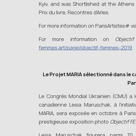
Kyiv, and was Shortlished at the Athens
Prix du livre, Recontres d’Arles.
For more information on ParisArtistes# vi
For more information on
Object
femmes.art/page/objectif-femmes-2019
.
Le Projet MARIA sélectionné dans le 
Par
Le Congrès Mondial Ukrainien (CMU) a le
canadienne Lesia Maruschak, à l’initiativ
MARIA, sera exposée en octobre à Paris 
prestigieuse exposition photo
Objectif 
Lesia Maruschak figurera parmi 70 a