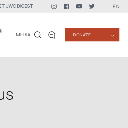
EN
ET UWC DIGEST
@
MEDIA
DONATE
‹
CONTACTS
+1 416 323-3020
uwc@ukrainianworldcongress.org
MEDIA CONTACTS
us
24/7
uwc@ukrainianworldcongress.org
FB: @uwcongress