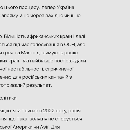
єю цього процесу: тепер Україна
апряму, а не через західне чи інше
 Більшість африканських країн і далі
ться під час голосування в ООН, але
Еритрея та Малі підтримують росію.
ких країн, які найбільше постраждали
чої нестабільності, спричиненої
енню для російських кампаній з
готривалий результат.
олітики
цію, яка триває з 2022 року, росія
я, що така ізоляція не стосується
ької Америки чи Азії. Для