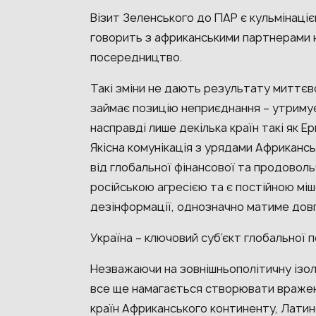
Візит Зеленського до ПАР є кульмінаці
говорить з африканськими партнерами н
посередництво.
Такі зміни не дають результату миттєво.
займає позицію неприєднання – утримує
насправді лише декілька країн такі як 
Якісна комунікація з урядами Африкансь
від глобальної фінансової та продоволь
російською агресією та є постійною міш
дезінформації, однозначно матиме дов
Україна – ключовий суб’єкт глобальної п
Незважаючи на зовнішньополітичну ізоля
все ще намагається створювати враженн
країн Африканського континенту, Латинс