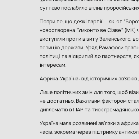
суттєво послабило вплив проросійських 
Попри те, що деякі партії — як-от “Боро
новостворена “Умконто ве Сізве” (MK) 
виступили проти візиту Зеленського, в
позицію держави. Уряд Рамафоси прагне
політиці та відкритий до партнерств, я
інтересам.
Африка-Україна: від історичних зв’язків
Лише політичних змін для того, щоб віз
не достатньо. Важливим фактором стал
дипломатів в ПАР та тиск громадянсько
Україна мала розвинені зв’язки з африк
часів, зокрема через підтримку антикол