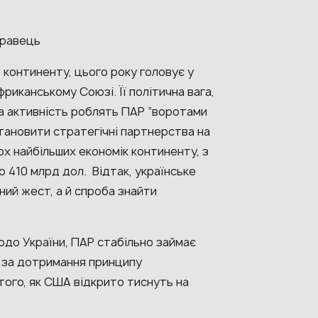
гравець
континенту, цього року головує у
фриканському Союзі. Її політична вага,
а активність роблять ПАР “воротами
становити стратегічні партнерства на
ох найбільших економік континенту, з
 410 млрд дол. Відтак, українське
ний жест, а й спроба знайти
одо України, ПАР стабільно займає
 за дотримання принципу
 того, як США відкрито тиснуть на