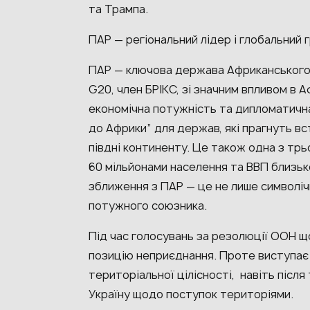
та Трампа.
ПАР — регіональний лідер і глобальний 
ПАР — ключова держава Африканського 
G20, член БРІКС, зі значним впливом в А
економічна потужність та дипломатичн
до Африки” для держав, які прагнуть в
півдні континенту. Це також одна з трь
60 мільйонами населення та ВВП близько
зближення з ПАР — це не лише символіч
потужного союзника.
Під час голосувань за резолюції ООН щ
позицію неприєднання. Проте виступає
територіальної цілісності, навіть після
Україну щодо поступок територіями.