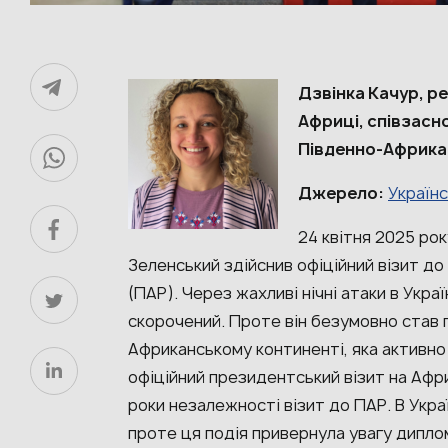
Дзвінка Качур, р
Африці, співзасно
Південно-Африкан
Джерело:
Україн
24 квітня 2025 ро
Зеленський здійснив офіційний візит д
(ПАР). Через жахливі нічні атаки в Украї
скорочений. Проте він безумовно став 
Африканському континенті, яка активно
офіційний президентський візит на Афр
роки незалежності візит до ПАР. В Укра
проте ця подія привернула увагу диплом