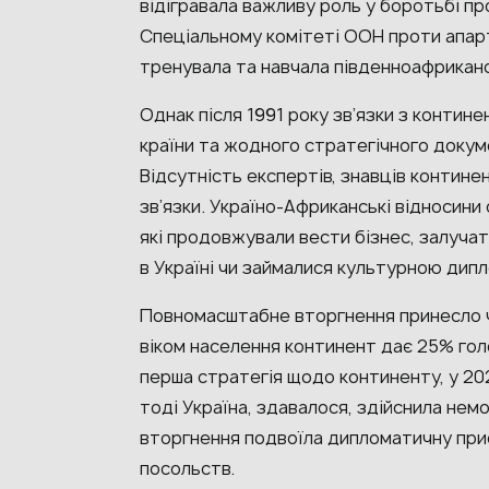
відігравала важливу роль у боротьбі пр
Спеціальному комітеті ООН проти апарт
тренувала та навчала південноафриканс
Однак після 1991 року зв’язки з контин
країни та жодного стратегічного докум
Відсутність експертів, знавців контине
зв’язки. Україно-Африканські відносини
які продовжували вести бізнес, залуча
в Україні чи займалися культурною дип
Повномасштабне вторгнення принесло ч
віком населення континент дає 25% голо
перша стратегія щодо континенту, у 202
тоді Україна, здавалося, здійснила не
вторгнення подвоїла дипломатичну прис
посольств.