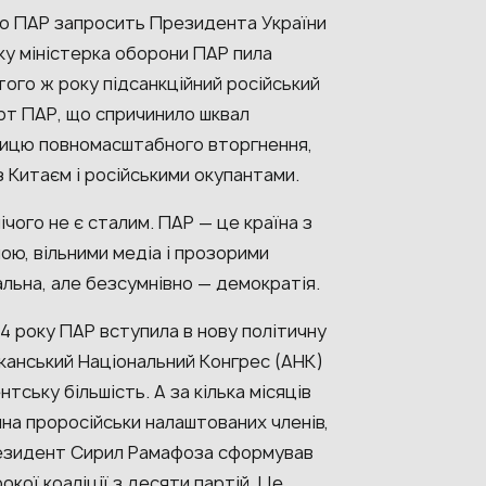
що ПАР запросить Президента України
ку міністерка оборони ПАР пила
 того ж року підсанкційний російський
орт ПАР, що спричинило шквал
чницю повномасштабного вторгнення,
з Китаєм і російськими окупантами.
ічого не є сталим. ПАР — це країна з
ю, вільними медіа і прозорими
льна, але безсумнівно — демократія.
24 року ПАР вступила в нову політичну
канський Національний Конгрес (АНК)
ську більшість. А за кілька місяців
на проросійськи налаштованих членів,
Президент Сирил Рамафоза сформував
окої коаліції з десяти партій. Це