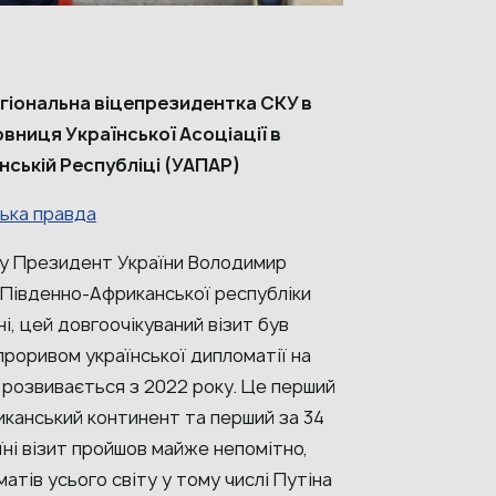
егіональна віцепрезидентка СКУ в
вниця Української Асоціації в
ській Республіці (УАПАР)
ська правда
ку Президент України Володимир
о Південно-Африканської республіки
ні, цей довгоочікуваний візит був
проривом української дипломатії на
 розвивається з 2022 року. Це перший
иканський континент та перший за 34
їні візит пройшов майже непомітно,
атів усього світу у тому числі Путіна