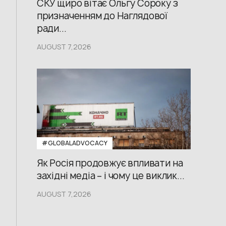
СКУ щиро вітає Ольгу Сороку з
призначенням до Наглядової
ради...
AUGUST 7,2026
#GLOBALADVOCACY
Як Росія продовжує впливати на
західні медіа – і чому це виклик...
AUGUST 7,2026