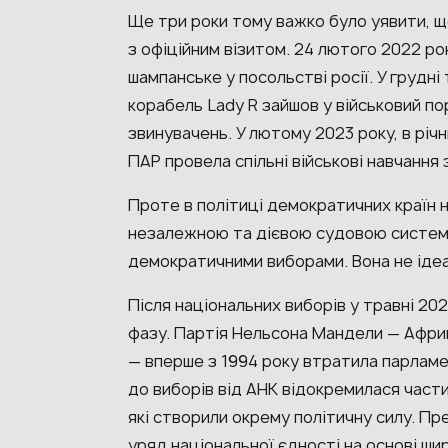
Ще три роки тому важко було уявити, 
з офіційним візитом. 24 лютого 2022 ро
шампанське у посольстві росії. У грудні
корабель Lady R зайшов у військовий п
звинувачень. У лютому 2023 року, в рі
ПАР провела спільні військові навчання 
Проте в політиці демократичних країн н
незалежною та дієвою судовою системо
демократичними виборами. Вона не ідеа
Після національних виборів у травні 20
фазу. Партія Нельсона Мандели — Афри
— вперше з 1994 року втратила парламент
до виборів від АНК відокремилася части
які створили окрему політичну силу. 
уряд національної єдності на основі шир