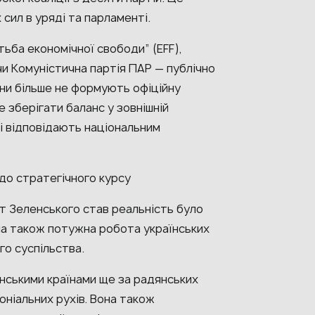
сил в уряді та парламенті.
тьба економічної свободи” (EFF),
чи Комуністична партія ПАР — публічно
они більше не формують офіційну
 зберігати баланс у зовнішній
кі відповідають національним
 до стратегічного курсу
ит Зеленського став реальність було
а також потужна робота українських
го суспільства.
анськими країнами ще за радянських
оніальних рухів. Вона також