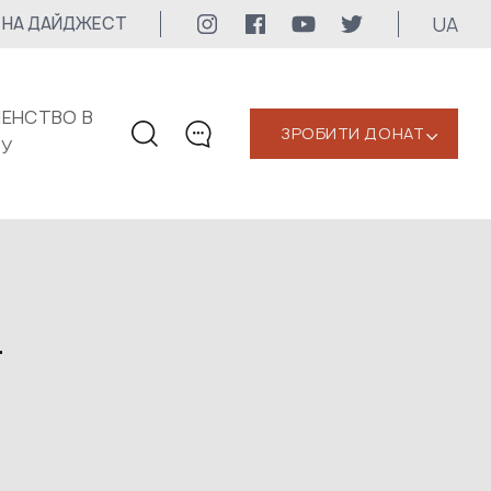
UA
 НА ДАЙДЖЕСТ
ЕНСТВО В
ЗРОБИТИ ДОНАТ
‹
КУ
КОНТАКТИ
+1 416 323-3020
uwc@ukrainianworldcongress.org
МЕДІА КОНТАКТИ
т
Для медіа
24/7
uwc@ukrainianworldcongress.org
FB: @uwcongress