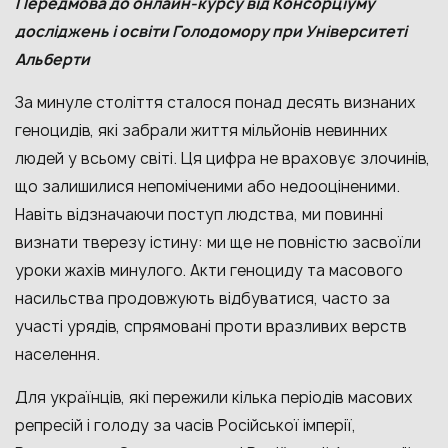
Передмова до онлайн-курсу від Консорціуму
досліджень і освіти Голодомору при Університеті
Альберти
За минуле століття сталося понад десять визнаних
геноцидів, які забрали життя мільйонів невинних
людей у всьому світі. Ця цифра не враховує злочинів,
що залишилися непоміченими або недооціненими.
Навіть відзначаючи поступ людства, ми повинні
визнати тверезу істину: ми ще не повністю засвоїли
уроки жахів минулого. Акти геноциду та масового
насильства продовжують відбуватися, часто за
участі урядів, спрямовані проти вразливих верств
населення.
Для українців, які пережили кілька періодів масових
репресій і голоду за часів Російської імперії,