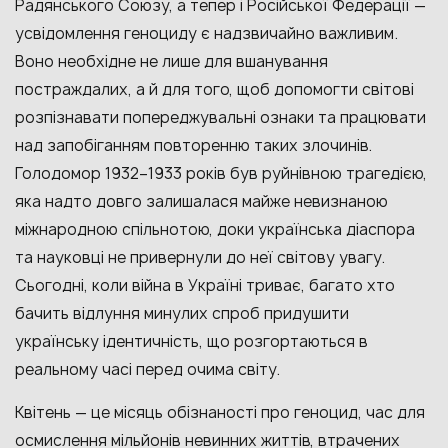
Радянського Союзу, а тепер і Російської Федерації —
усвідомлення геноциду є надзвичайно важливим.
Воно необхідне не лише для вшанування
постраждалих, а й для того, щоб допомогти світові
розпізнавати попереджувальні ознаки та працювати
над запобіганням повторенню таких злочинів.
Голодомор 1932–1933 років був руйнівною трагедією,
яка надто довго залишалася майже невизнаною
міжнародною спільнотою, доки українська діаспора
та науковці не привернули до неї світову увагу.
Сьогодні, коли війна в Україні триває, багато хто
бачить відлуння минулих спроб придушити
українську ідентичність, що розгортаються в
реальному часі перед очима світу.
Квітень — це місяць обізнаності про геноцид, час для
осмислення мільйонів невинних життів, втрачених