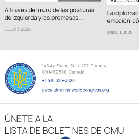
#ACCIÓNCOMU
A través del muro de las posturas
La diplomac
de izquierda y las promesas...
emoción: có
JULIO 3,2026
JULIO 1,2026
145 Av. Evans, Suite 207, Toronto,
ON M8Z 5X8, Canadá
+1 416 323-3020
uwc@ukrainianworldcongress.org
ÚNETE A LA
LISTA DE BOLETINES DE CMU