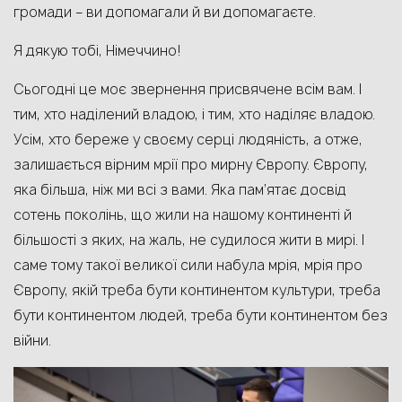
громади – ви допомагали й ви допомагаєте.
Я дякую тобі, Німеччино!
Сьогодні це моє звернення присвячене всім вам. І
тим, хто наділений владою, і тим, хто наділяє владою.
Усім, хто береже у своєму серці людяність, а отже,
залишається вірним мрії про мирну Європу. Європу,
яка більша, ніж ми всі з вами. Яка пам’ятає досвід
сотень поколінь, що жили на нашому континенті й
більшості з яких, на жаль, не судилося жити в мирі. І
саме тому такої великої сили набула мрія, мрія про
Європу, якій треба бути континентом культури, треба
бути континентом людей, треба бути континентом без
війни.