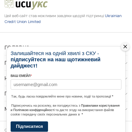
Цей веб-сайт став можливим завдяки щедрій підтримці
Ukrainian
Credit Union Limited
ГОЛОВНА
Залишайтеся на одній хвилі з СКУ -
підписуйтеся на наш щотижневий
ПРО НАС
дайджест!
ВАШ ЕМЕЙЛ
*
НОВИНИ
ПРОГРАМИ
Так, будь ласка повідомляйте мене про новини, події та пропозиції
*
Підписуючись на розсилку, ви погоджуєтесь з
Правилами користування
МЕДІА КОНТАКТИ
и Політикою конфіденційності
та даєте згоду на використання файлів
cookie і передачу своїх персональних даних в
*
Підписатися
Copyright © 2026 Ukrainian World