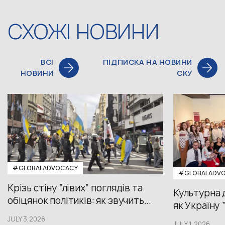
СХОЖІ НОВИНИ
ВСІ
ПІДПИСКА НА НОВИНИ
НОВИНИ
СКУ
#GLOBALADVOCACY
#GLOBALADV
Крізь стіну “лівих” поглядів та
Культурна 
обіцянок політиків: як звучить...
як Україну 
JULY 3,2026
JULY 1,2026