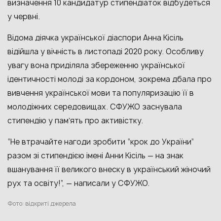
визначення 10 кандидатур стипендіаток відбудеться
у червні.
Відома діячка української діаспори Анна Кісіль
відійшла у вічність в листопаді 2020 року. Особливу
увагу вона приділяла збереженню української
ідентичності молоді за кордоном, зокрема дбала про
вивчення української мови та популяризацію її в
молодіжних середовищах. СФУЖО заснувала
стипендію у памʼять про активістку.
“Не втрачайте нагоди зробити “крок до України”
разом зі стипендією імені Анни Кісіль — на знак
вшанування її великого внеску в український жіночий
рух та освіту!”, — написали у
СФУЖО.
Фото: відкриті джерела