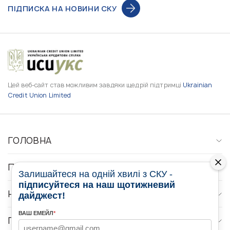
ПІДПИСКА НА НОВИНИ СКУ
Цей веб-сайт став можливим завдяки щедрій підтримці
Ukrainian
Credit Union Limited
ГОЛОВНА
ПРО НАС
Залишайтеся на одній хвилі з СКУ -
підписуйтеся на наш щотижневий
НОВИНИ
дайджест!
ВАШ ЕМЕЙЛ
*
ПРОГРАМИ