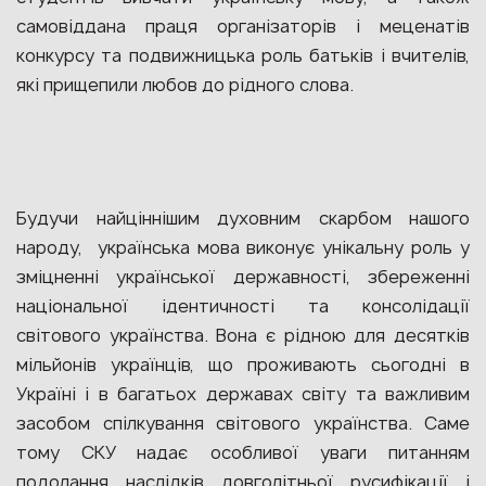
самовіддана праця організаторів і меценатів
конкурсу та подвижницька роль батьків і вчителів,
які прищепили любов до рідного слова.
Будучи найціннішим духовним скарбом нашого
народу, українська мова виконує унікальну роль у
зміцненні української державності, збереженні
національної ідентичності та консолідації
світового українства. Вона є рідною для десятків
мільйонів українців, що проживають сьогодні в
Україні і в багатьох державах світу та важливим
засобом спілкування світового українства. Саме
тому СКУ надає особливої уваги питанням
подолання наслідків довголітньої русифікації і