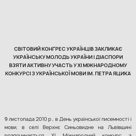
СВІТОВИЙ КОНҐРЕС УКРАЇНЦІВ ЗАКЛИКАЄ
УКРАЇНСЬКУ МОЛОДЬ УКРАЇНИ І ДІАСПОРИ
ВЗЯТИ АКТИВНУ УЧАСТЬ У XI МІЖНАРОДНОМУ
КОНКУРСІ З УКРАЇНСЬКОЇ МОВИ ІМ. ПЕТРА ЯЦИКА
9 листопада 2010 р., в День української писемності і
мови, в селі Верхнє Синьовидне на Львівщині
розпочинається XI Міжнародний конкурс з