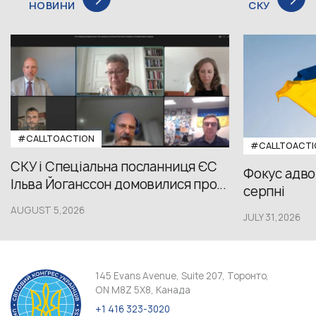
НОВИНИ
СКУ
#CALLTOACTION
#CALLTOACTI
СКУ і Спеціальна посланниця ЄС
Фокус адвок
Ільва Йоганссон домовилися про...
серпні
AUGUST 5,2026
JULY 31,2026
145 Evans Avenue, Suite 207, Торонто,
ON M8Z 5X8, Канада
+1 416 323-3020