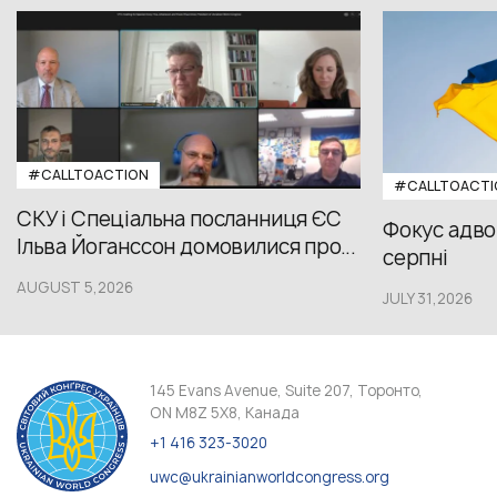
#CALLTOACTION
#CALLTOACTI
СКУ і Спеціальна посланниця ЄС
Фокус адвок
Ільва Йоганссон домовилися про...
серпні
AUGUST 5,2026
JULY 31,2026
145 Evans Avenue, Suite 207, Торонто,
ON M8Z 5X8, Канада
+1 416 323-3020
uwc@ukrainianworldcongress.org