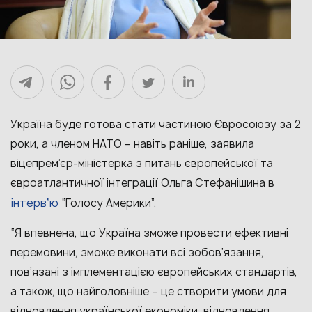
Україна буде готова стати частиною Євросоюзу за 2
роки, а членом НАТО – навіть раніше, заявила
віцепрем’єр-міністерка з питань європейської та
євроатлантичної інтеграції Ольга Стефанішина в
інтервʼю
“Голосу Америки”.
“Я впевнена, що Україна зможе провести ефективні
перемовини, зможе виконати всі зобов’язання,
пов’язані з імплементацією європейських стандартів,
а також, що найголовніше – це створити умови для
відновлення української економіки, відновлення