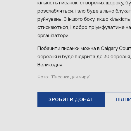
кількість писанок, створених щороку, б
розслабляться, і зло буде вільно блука
руйнувань. З іншого боку, якщо кількіст
стискаються, і добро тріумфуватиме над
організатори.
Побачити писанки можна в Calgary Court
березня й буде відкрита до 30 березня
Великодня.
Фото:
“Писанки для миру”
ЗРОБИТИ ДОНАТ
ПІДП