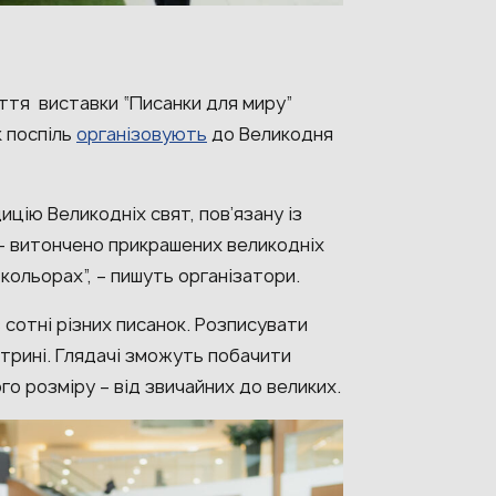
иття виставки “Писанки для миру”
к поспіль
організовують
до Великодня
ицію Великодніх свят, пов’язану із
– витончено прикрашених великодніх
 кольорах”, – пишуть організатори.
 сотні різних писанок. Розписувати
стрині. Глядачі зможуть побачити
ого розміру – від звичайних до великих.