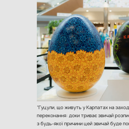
“Гуцули, що живуть у Карпатах на захо
переконання: доки триває звичай розпис
з будь-якої причини цей звичай буде по