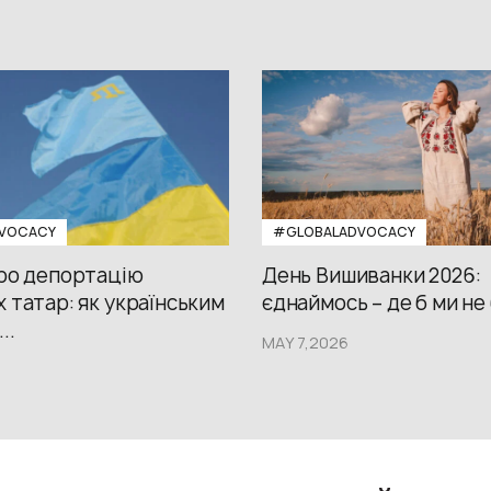
VOCACY
#GLOBALADVOCACY
про депортацію
День Вишиванки 2026:
 татар: як українським
єднаймось – де б ми не
..
MAY 7,2026