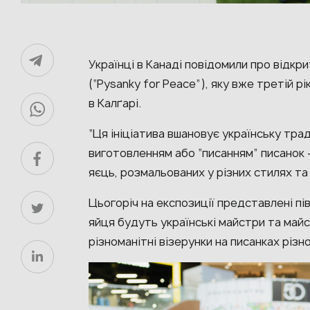
Українці в Канаді повідомили про відкр
(“Pysanky for Peace”), яку вже третій рі
в Калґарі.
“Ця ініціатива вшановує українську трад
виготовленням або “писанням” писанок 
яєць, розмальованих у різних стилях та
Цьогоріч на експозиції представлені пів
яйця будуть українські майстри та май
різноманітні візерунки на писанках різн