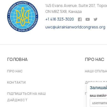
145 Evans Avenue, Suite 207, Торо
ON M8Z 5X8, Канада
+1 416 323-3020
uwc@ukrainianworldcongress.org
ГОЛОВНА
ПРО НАС
ПРО НАС
НАШІ СПІЛЬ
КОНТАКТИ
ДОРАДЧА Р
Залишайт
ПІДПИШІТЬСЯ НА НАШ
ПРОВІД СКУ
ВАШ ЕМЕЙЛ
*
ДАЙДЖЕСТ