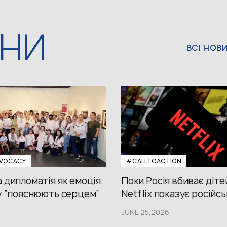
ИНИ
ВСІ НОВ
VOCACY
#CALLTOACTION
 дипломатія як емоція:
Поки Росія вбиває діте
у “пояснюють серцем”
Netflix показує російсь
JUNE 25,2026