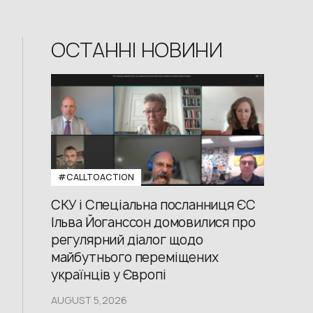
ОСТАННІ НОВИНИ
#CALLTOACTION
СКУ і Спеціальна посланниця ЄС
Ільва Йоганссон домовилися про
регулярний діалог щодо
майбутнього переміщених
українців у Європі
AUGUST 5,2026