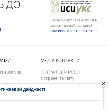
Ь ДО
Цей веб-сайт став можливим
завдяки щедрій підтримці
Ukrainian Credit Union Limited
РАМИ
МЕДІА КОНТАКТИ
КОНТАКТ ДЛЯ МЕДІА
ITH UKRAINE
з України та світу
ZE UKRAINE
Ольга Доманська
отижневий дайджест!
uwc@ukrainianworldcongress.org
24/7