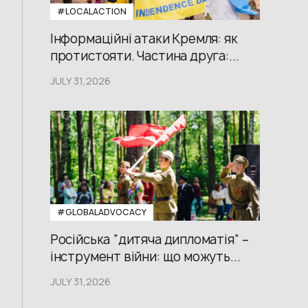
#LOCALACTION
Інформаційні атаки Кремля: як
протистояти. Частина друга:...
JULY 31,2026
#GLOBALADVOCACY
Російська “дитяча дипломатія” –
інструмент війни: що можуть...
JULY 31,2026