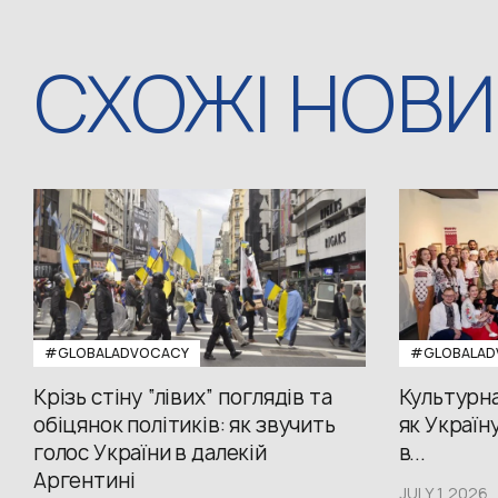
СХОЖІ НОВ
#GLOBALADVOCACY
#GLOBALAD
Крізь стіну “лівих” поглядів та
Культурна
обіцянок політиків: як звучить
як Україн
голос України в далекій
в...
Аргентині
JULY 1,2026