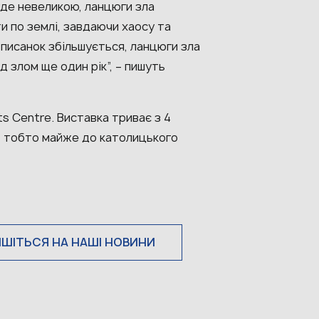
уде невеликою, ланцюги зла
ти по землі, завдаючи хаосу та
ь писанок збільшується, ланцюги зла
 злом ще один рік”, – пишуть
s Centre. Виставка триває з 4
, тобто майже до католицького
ИШІТЬСЯ НА НАШІ НОВИНИ