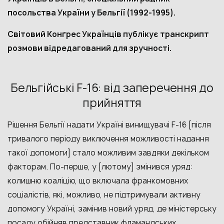
посольства України у Бельгії (1992-1995).
Світовий Конґрес Українців публікує транскрипт
розмови відредагований для зручності.
Бельгійські F-16: від заперечення до
прийняття
Рішення Бельгії надати Україні винищувачі F-16 [після
тривалого періоду виключення можливості надання
такої допомоги] стало можливим завдяки декільком
факторам. По-перше, у [лютому] змінився уряд:
колишню коаліцію, що включала франкомовних
соціалістів, які, можливо, не підтримували активну
допомогу Україні, замінив новий уряд, де міністерську
посаду обійняв представник фламандських