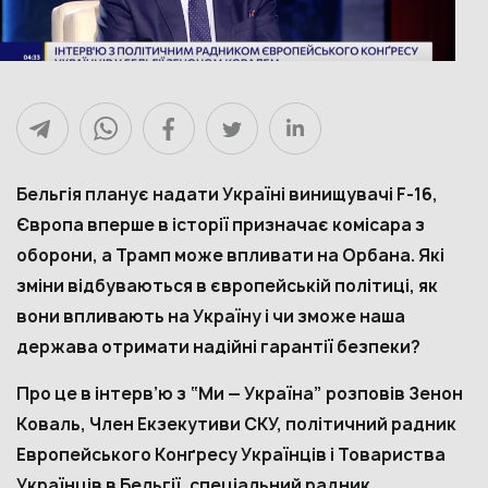
Бельгія планує надати Україні винищувачі F-16,
Європа вперше в історії призначає комісара з
оборони, а Трамп може впливати на Орбана. Які
зміни відбуваються в європейській політиці, як
вони впливають на Україну і чи зможе наша
держава отримати надійні гарантії безпеки?
Про це в інтерв’ю з “Ми — Україна” розповів Зенон
Коваль, Член Екзекутиви СКУ, політичний радник
Европейського Конґресу Українців і Товариства
Українців в Бельгії, спеціальний радник