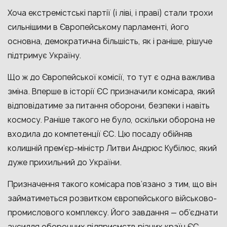
Хоча екстремістські партії (і ліві, і праві) стали трохи
сильнішими в Європейському парламенті, його
основна, демократична більшість, як і раніше, рішуче
підтримує Україну.
Що ж до Європейської комісії, то тут є одна важлива
зміна. Вперше в історії ЄС призначили комісара, який
відповідатиме за питання оборони, безпеки і навіть
космосу. Раніше такого не було, оскільки оборона не
входила до компетенції ЄС. Цю посаду обійняв
колишній прем’єр-міністр Литви Андрюс Кубілюс, який
дуже прихильний до України.
Призначення такого комісара пов’язано з тим, що він
займатиметься розвитком європейського військово-
промислового комплексу. Його завдання — об’єднати
зусилля оборонних підприємств різних країн ЄС