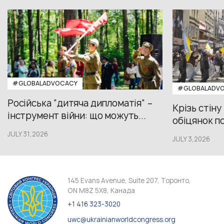
#GLOBALADVOCACY
#GLOBALADV
Російська “дитяча дипломатія” –
Крізь стіну
інструмент війни: що можуть...
обіцянок пол
JULY 31,2026
JULY 3,2026
145 Evans Avenue, Suite 207, Торонто,
ON M8Z 5X8, Канада
+1 416 323-3020
uwc@ukrainianworldcongress.org