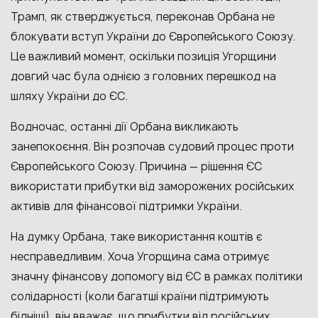
Трамп, як стверджується, переконав Орбана не
блокувати вступ України до Європейського Союзу.
Це важливий момент, оскільки позиція Угорщини
довгий час була однією з головних перешкод на
шляху України до ЄС.
Водночас, останні дії Орбана викликають
занепокоєння. Він розпочав судовий процес проти
Європейського Союзу. Причина — рішення ЄС
використати прибутки від заморожених російських
активів для фінансової підтримки України.
На думку Орбана, таке використання коштів є
несправедливим. Хоча Угорщина сама отримує
значну фінансову допомогу від ЄС в рамках політики
солідарності (коли багатші країни підтримують
бідніші), він вважає, що прибутки від російських