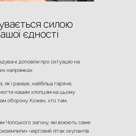
увається силою
нашої єдності
ндувачі доповіли про ситуацію на
их напрямках.
 як і раніше, найбільш гаряче,
омогти нашим хлопцям на цьому
ам оборону. Кожен, хто там,
м Чопського загону, які воюють саме
риземлили» черговий літак окупантів.