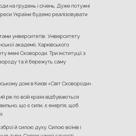
оди на грудень і січень. Дуже потужні
тереси України будемо реалізовувати
нтами університетів: Університету
ської академії, Харківського
у імені Сковороди. Три інституції з
овороду та й бережуть саму
нському домі в Києві «Світ Сковороди».
ий рік по всій країні відбуваються
ильно, що є сили, є енергія, щоб
х.
рої й силою духу. Силою воїнів і
ультури. Силою нашої єдності –