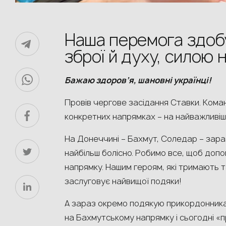
Наша перемога здоб
зброї й духу, силою 
Бажаю здоров’я, шановні українці!
Провів чергове засідання Ставки. Кома
конкретних напрямках – на найважливіш
На Донеччині – Бахмут, Соледар – зараз,
найбільш болісно. Робимо все, щоб доп
напрямку. Нашим героям, які тримають т
заслуговує найвищої подяки!
А зараз окремо подякую прикордонника
на Бахмутському напрямку і сьогодні «п