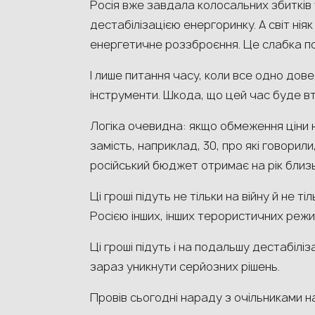
Росія вже завдала колосальних збитків 
дестабілізацією енергоринку. А світ нія
енергетичне роззброєння. Це слабка по
І лише питання часу, коли все одно дов
інструменти. Шкода, що цей час буде в
Логіка очевидна: якщо обмеження ціни н
замість, наприклад, 30, про які говорили
російський бюджет отримає на рік близь
Ці гроші підуть не тільки на війну й не 
Росією інших, інших терористичних режим
Ці гроші підуть і на подальшу дестабіліз
зараз уникнути серйозних рішень.
Провів сьогодні нараду з очільниками н