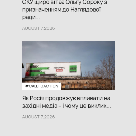
СКУ щиро вітає Ольгу Сороку з
призначенням до Наглядової
ради...
AUGUST 7,2026
#CALLTOACTION
Як Росія продовжує впливати на
західні медіа – і чому це виклик...
AUGUST 7,2026