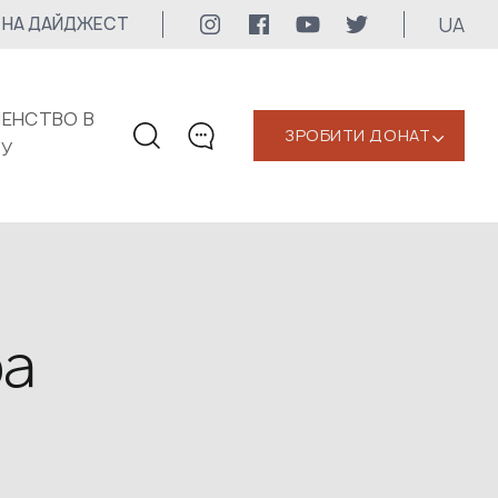
UA
 НА ДАЙДЖЕСТ
ЕНСТВО В
ЗРОБИТИ ДОНАТ
‹
КУ
КОНТАКТИ
+1 416 323-3020
uwc@ukrainianworldcongress.org
МЕДІА КОНТАКТИ
ра
Для медіа
24/7
uwc@ukrainianworldcongress.org
FB: @uwcongress