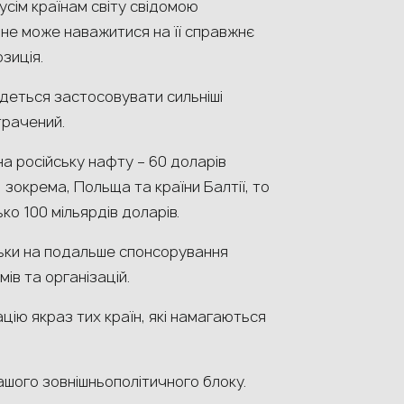
усім країнам світу свідомою
к не може наважитися на її справжнє
зиція.
едеться застосовувати сильніші
трачений.
а російську нафту – 60 доларів
, зокрема, Польща та країни Балтії, то
ко 100 мільярдів доларів.
тільки на подальше спонсорування
ів та організацій.
ацію якраз тих країн, які намагаються
ашого зовнішньополітичного блоку.