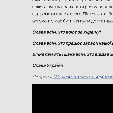
нашого вміння працювати разом заради у
підтримати одне одного. Підтримати, бо 
аргументу має бути нам усім достатньо
Слава всім, хто воює за Україну!
Слава всім, хто працює заради нашої
Вічна пам’ять і шана всім, хто віддав
Слава Україні!
Джерело:
Офіційне інтернет-представ