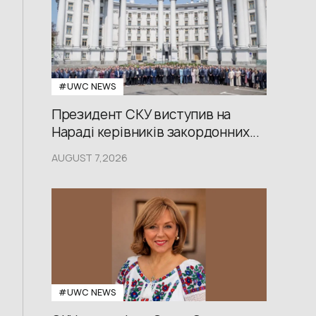
#UWС NEWS
Президент СКУ виступив на
Нараді керівників закордонних...
AUGUST 7,2026
#UWС NEWS