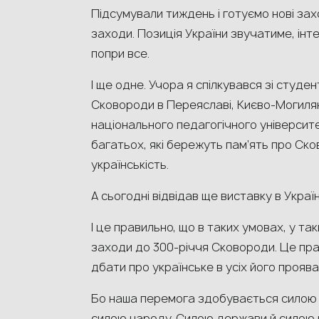
Підсумували тиждень і готуємо нові зах
заходи. Позиція України звучатиме, ін
попри все.
І ще одне. Учора я спілкувався зі студе
Сковороди в Переяславі, Києво-Могилян
національного педагогічного університет
багатьох, які бережуть пам’ять про Ск
українськість.
А сьогодні відвідав ще виставку в Украї
І це правильно, що в таких умовах, у так
заходи до 300-річчя Сковороди. Це прав
дбати про українське в усіх його проява
Бо наша перемога здобувається силою зб
силою народу. Силою держави й силою к