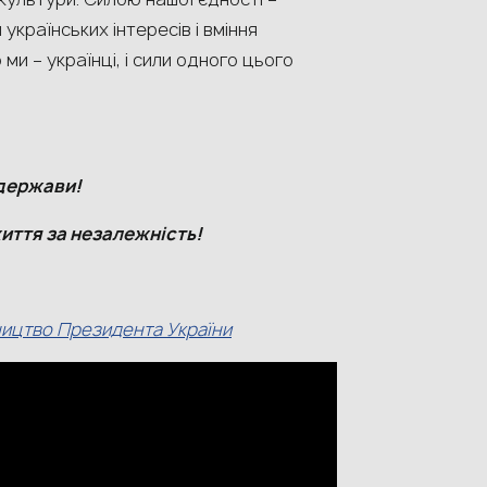
країнських інтересів і вміння
ми – українці, і сили одного цього
.
 держави!
 життя за незалежність!
ництво Президента України