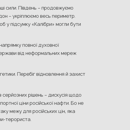
ші сили. Південь – продовжуємо
дон – укріплюємо весь периметр.
б у підсумку «Калібри» могли бути
 напрямку повної духовної
 держави від неформальних мереж
етики. Перебіг відновлення й захист
ез серйозних рішень – дискусія щодо
ортної ціни російської нафти. Бо не
ку межу для російських цін, яка
и-терориста.