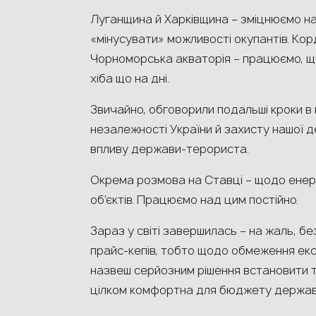
Луганщина й Харківщина – зміцнюємо на
«мінусувати» можливості окупантів. Кор
Чорноморська акваторія – працюємо, що
хіба що на дні.
Звичайно, обговорили подальші кроки в
незалежності України й захисту нашої
впливу держави-терориста.
Окрема розмова на Ставці – щодо енерг
об’єктів. Працюємо над цим постійно.
Зараз у світі завершилась – на жаль, б
прайс-кепів, тобто щодо обмеження експ
назвеш серйозним рішення встановити та
цілком комфортна для бюджету держав