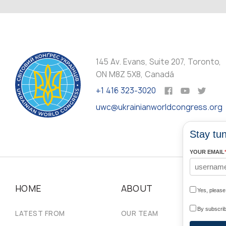
145 Av. Evans, Suite 207, Toronto,
ON M8Z 5X8, Canadá
+1 416 323-3020
uwc@ukrainianworldcongress.org
Stay tun
YOUR EMAIL
HOME
ABOUT
N
Yes, pleas
By subscrib
LATEST FROM
OUR TEAM
#U