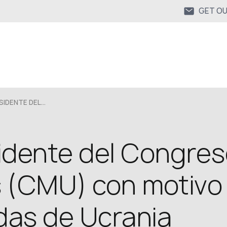
GET O
IDENTE DEL...
sidente del Congre
 (CMU) con motivo 
das de Ucrania