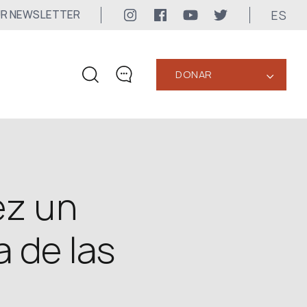
ES
UR NEWSLETTER
DONAR
‹
CONTACTOS
+1 416 323-3020
uwc@ukrainianworldcongress.org
ez un
CONTACTOS DE LOS
MEDIOS DE COMUNICACIÓN
 de las
Para los Medios de Comunicación
24/7
uwc@ukrainianworldcongress.org