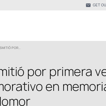
GET O
SMITIÓ POR...
smitió por primera v
orativo en memoria
odomor