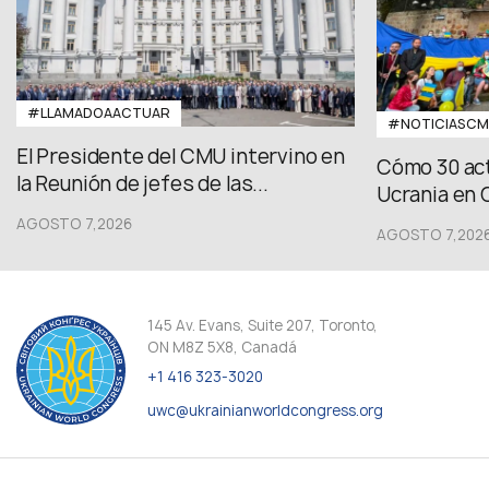
#LLAMADOAACTUAR
#NOTICIASC
El Presidente del CMU intervino en
Cómo 30 act
la Reunión de jefes de las...
Ucrania en 
AGOSTO 7,2026
AGOSTO 7,202
145 Av. Evans, Suite 207, Toronto,
ON M8Z 5X8, Canadá
+1 416 323-3020
uwc@ukrainianworldcongress.org