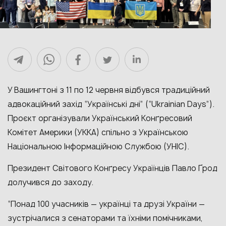
У Вашингтоні з 11 по 12 червня відбувся традиційний
адвокаційний захід “Українські дні” (“Ukrainian Days”).
Проєкт організували Український Конґресовий
Комітет Америки (УККА) спільно з Українською
Національною Інформаційною Службою (УНІС).
Президент Світового Конґресу Українців Павло Ґрод
долучився до заходу.
“Понад 100 учасників — українці та друзі України —
зустрічалися з сенаторами та їхніми помічниками,