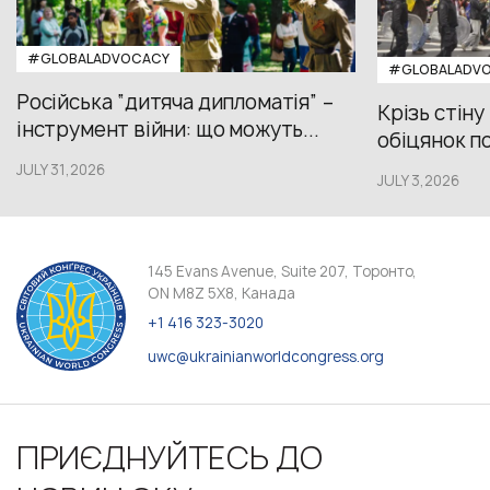
#GLOBALADVOCACY
#GLOBALADV
Російська “дитяча дипломатія” –
Крізь стіну
інструмент війни: що можуть...
обіцянок пол
JULY 31,2026
JULY 3,2026
145 Evans Avenue, Suite 207, Торонто,
ON M8Z 5X8, Канада
+1 416 323-3020
uwc@ukrainianworldcongress.org
ПРИЄДНУЙТЕСЬ ДО