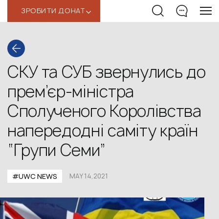
ЗРОБИТИ ДОНАТ
‹
СКУ та СУБ звернулись до
прем’єр-міністра
Сполученого Королівства
напередодні саміту країн
“Групи Семи”
#UWС NEWS
MAY 14,2021