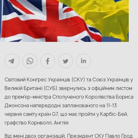
Світовий Конґрес Українців (СКУ) та Союз Українців у
Великій Британії (СУБ) звернулись з офіційним листом
до прем’єр-міністра Сполученого Королівства Бориса
Джонсона напередодні запланованого на 11-13
червня саміту країн G7, що має пройти у Карбіс-Бей,
графство Корнволл, Англія.
Від імені двох організацій, Президент СКУ Павло Ґрод