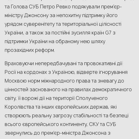
та Голова СУБ Петро Ревко подякували прем’єр-
міністру Джонсону за непохитну підтримку його
урядом суверенітету та територіальної цілісності
України, а також за постійні зусилля країн G7 з
підтримки України на обраному нею шляху
прозахідних реформ.
Враховуючи непередбачувані та провокативні дії
Росії на кордонах з Україною, відверте ігнорування
Москвою норм міжнародного права та зневагу до
цінностей заснованого на правилах демократичного
світу, її ворожі дії на території Сполученого
Королівства та інших європейських держав, які
створюють реальну загрозу стабільності та безпеці
всього європейського континенту, СКУ та СУБ
звернулись до прем’єр-міністра Джонсона з