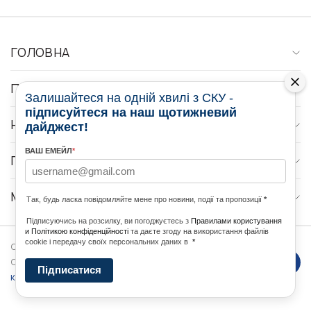
ГОЛОВНА
ПРО НАС
Залишайтеся на одній хвилі з СКУ -
підписуйтеся на наш щотижневий
НОВИНИ
дайджест!
ВАШ ЕМЕЙЛ
*
ПРОГРАМИ
МЕДІА КОНТАКТИ
Так, будь ласка повідомляйте мене про новини, події та пропозиції
*
Підписуючись на розсилку, ви погоджуєтесь з
Правилами користування
и Політикою конфіденційності
та даєте згоду на використання файлів
cookie і передачу своїх персональних даних в
*
Copyright © 2026 Ukrainian World
DForce
Політика
Congress. Powered by
Підписатися
конфеденційності