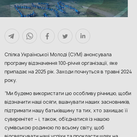
Спілка Української Молоді (СУМ) анонсувала
програму відзначення 100-річчя організації, яке
припадає на 2025 рік. Заходи почнуться в травні 2024
року.
“Ми будемо використати цю особливу річницю, щоби
відзначити наші осяги, вшанувати наших засновників,
підтримати нашу батьківщину та тих, хто захищає її
суверенітет – і, також, об’єднатися із нашою
сумiвською родиною по всьому світу, щоб
відсвяткувати наші успіхи та прокласти шлях на