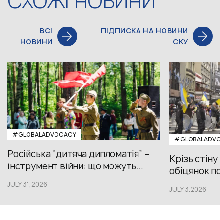
СХОЖІ НОВИНИ
ВСІ
ПІДПИСКА НА НОВИНИ
НОВИНИ
СКУ
#GLOBALADVOCACY
#GLOBALADV
Російська “дитяча дипломатія” –
Крізь стіну
інструмент війни: що можуть...
обіцянок пол
JULY 31,2026
JULY 3,2026