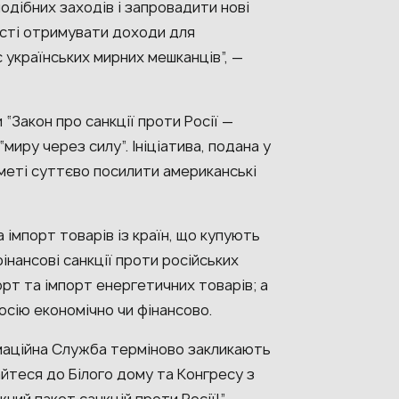
дібних заходів і запровадити нові
ості отримувати доходи для
 українських мирних мешканців”, —
“Закон про санкції проти Росії —
миру через силу”. Ініціатива, подана у
 меті суттєво посилити американські
імпорт товарів із країн, що купують
фінансові санкції проти російських
орт та імпорт енергетичних товарів; а
Росію економічно чи фінансово.
рмаційна Служба терміново закликають
айтеся до Білого дому та Конгресу з