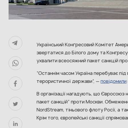
Український Конґресовий Комітет Амер
звертатися до Білого дому та Конгрес
ухвалити всеосяжний пакет санкцій прот
“Останнім часом Україна перебуває під 
терористичної держави”, —
повідомили
В організації нагадують, що Євросоюз
пакет санкцій” проти Москви. Обмежен
NordStream, тіньового флоту Росії, а т
Крім того, європейські санкції спрямова