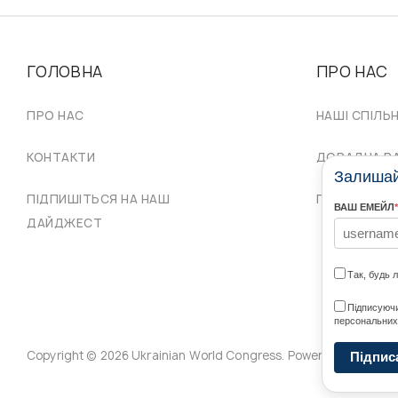
ГОЛОВНА
ПРО НАС
ПРО НАС
НАШІ СПІЛЬ
КОНТАКТИ
ДОРАДЧА Р
Залишайт
ПІДПИШІТЬСЯ НА НАШ
ПРОВІД СКУ
ВАШ ЕМЕЙЛ
*
ДАЙДЖЕСТ
Так, будь 
Підписуючи
персональних
Copyright © 2026 Ukrainian World Congress. Powered by
DForce
Підпис