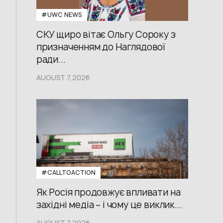
#UWС NEWS
СКУ щиро вітає Ольгу Сороку з
призначенням до Наглядової
ради...
AUGUST 7,2026
#CALLTOACTION
Як Росія продовжує впливати на
західні медіа – і чому це виклик...
AUGUST 7,2026