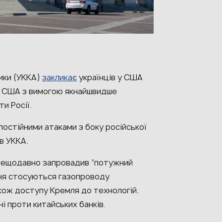
ики (УККА)
закликає
українців у США
у США з вимогою якнайшвидше
и Росії.
постійними атаками з боку російської
в УККА.
 нещодавно запровадив “потужний
ня стосуються газопроводу
акож доступу Кремля до технологій.
ні проти китайських банків.