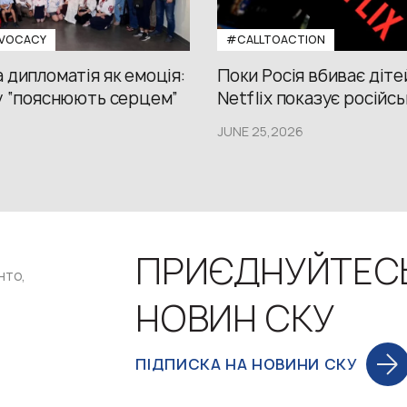
VOCACY
#CALLTOACTION
 дипломатія як емоція:
Поки Росія вбиває діте
у “пояснюють серцем”
Netflix показує російсь
JUNE 25,2026
ПРИЄДНУЙТЕС
нто,
НОВИН СКУ
ПІДПИСКА НА НОВИНИ СКУ