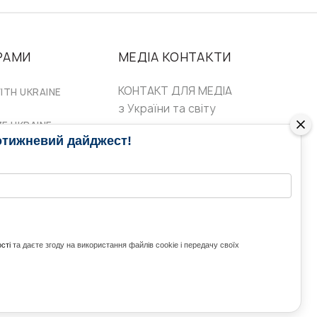
РАМИ
МЕДІА КОНТАКТИ
КОНТАКТ ДЛЯ МЕДІА
ITH UKRAINE
з України та світу
ZE UKRAINE
Ольга Доманська
отижневий дайджест!
uwc@ukrainianworldcongress.org
24/7
FB: @uwcongress,
WhatsApp:
сті
та даєте згоду на використання файлів cookie і передачу своїх
+380977782818
ВГОРУ