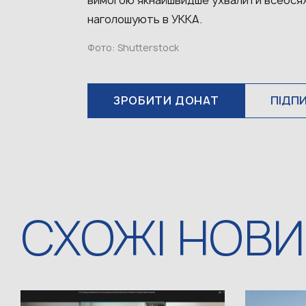
вимогою якнайшвидше ухвалити всеосяжн
наголошують в УККА.
Фото: Shutterstock
ЗРОБИТИ ДОНАТ
ПІДП
СХОЖІ НОВ