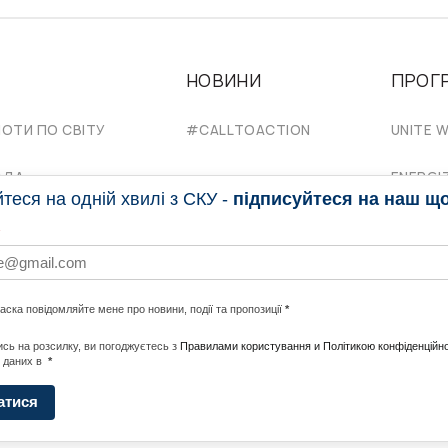
НОВИНИ
ПРОГ
НОТИ ПО СВІТУ
#CALLTOACTION
UNITE W
АДА
ENERGI
еся на одній хвилі з СКУ -
підписуйтеся на наш щ
ласка повідомляйте мене про новини, події та пропозиції
*
сь на розсилку, ви погоджуєтесь з
Правилами користування и Політикою конфіденційно
 даних в
*
Політика конфеденційності
атися