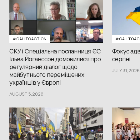
#CALLTOACTION
#CALLTOAC
СКУ і Спеціальна посланниця ЄС
Фокус адв
Ільва Йоганссон домовилися про
серпні
регулярний діалог щодо
JULY 31,2026
майбутнього переміщених
українців у Європі
AUGUST 5,2026