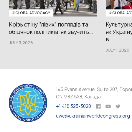
#GLOBALADVOCACY
#GLOBALAD
Крізь стіну “лівих” поглядів та
Культурна
обіцянок політиків: як звучить...
як Україн
в...
JULY 3,2026
JULY 1,2026
145 Evans Avenue, Suite 207, Торо
ON M8Z 5X8, Канада
+1 416 323-3020
uwc@ukrainianworldcongress.org