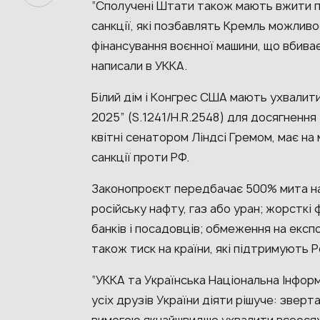
“Сполучені Штати також мають вжити по
санкції, які позбавлять Кремль можлив
фінансування воєнної машини, що вбиває
написали в УККА.
Білий дім і Конгрес США мають ухвалити 
2025” (S.1241/H.R.2548) для досягнення “
квітні сенатором Ліндсі Гремом, має на
санкції проти РФ.
Законопроєкт передбачає 500% мита на 
російську нафту, газ або уран; жорсткі 
банків і посадовців; обмеження на експ
також тиск на країни, які підтримують 
“УККА та Українська Національна Інфо
усіх друзів України діяти рішуче: зверт