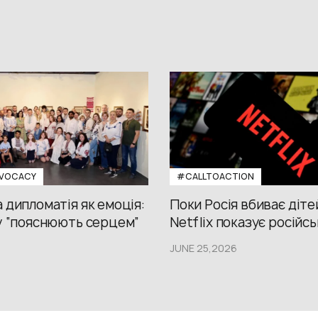
VOCACY
#CALLTOACTION
 дипломатія як емоція:
Поки Росія вбиває діте
у “пояснюють серцем”
Netflix показує російсь
JUNE 25,2026