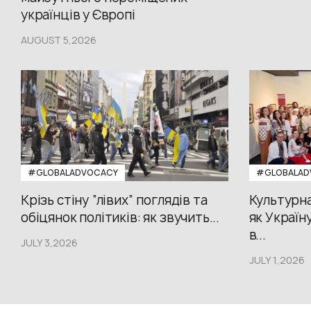
українців у Європі
AUGUST 5,2026
#GLOBALADVOCACY
#GLOBALAD
Крізь стіну “лівих” поглядів та
Культурна
обіцянок політиків: як звучить...
як Україн
в...
JULY 3,2026
JULY 1,2026