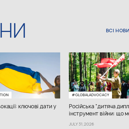
ИНИ
ВСІ НОВ
TION
#GLOBALADVOCACY
окації: ключові дати у
Російська “дитяча дипл
інструмент війни: що м
JULY 31,2026