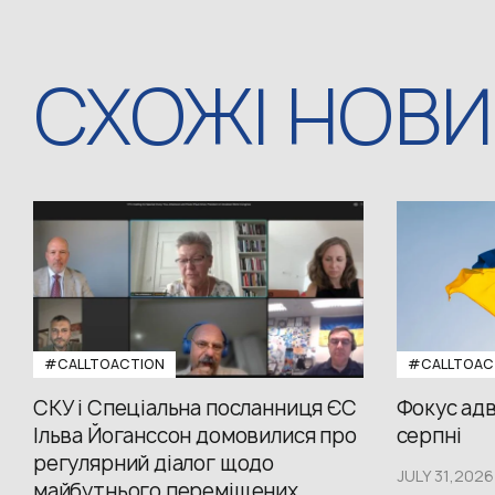
СХОЖІ НОВ
#CALLTOACTION
#CALLTOAC
СКУ і Спеціальна посланниця ЄС
Фокус адв
Ільва Йоганссон домовилися про
серпні
регулярний діалог щодо
JULY 31,2026
майбутнього переміщених