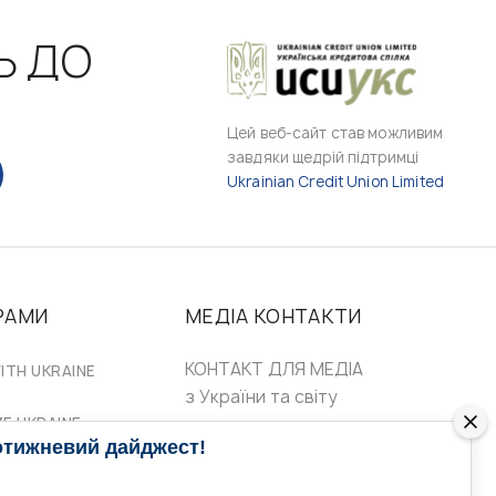
Ь ДО
Цей веб-сайт став можливим
завдяки щедрій підтримці
Ukrainian Credit Union Limited
РАМИ
МЕДІА КОНТАКТИ
КОНТАКТ ДЛЯ МЕДІА
ITH UKRAINE
з України та світу
ZE UKRAINE
Ольга Доманська
отижневий дайджест!
uwc@ukrainianworldcongress.org