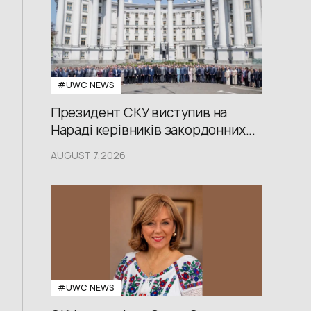
#UWС NEWS
Президент СКУ виступив на
Нараді керівників закордонних...
AUGUST 7,2026
#UWС NEWS