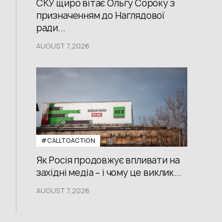
СКУ щиро вітає Ольгу Сороку з
призначенням до Наглядової
ради...
AUGUST 7,2026
#CALLTOACTION
Як Росія продовжує впливати на
західні медіа – і чому це виклик...
AUGUST 7,2026