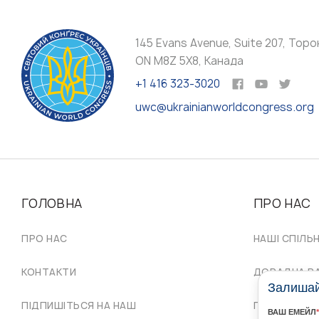
145 Evans Avenue, Suite 207, Торо
ON M8Z 5X8, Канада
+1 416 323-3020
uwc@ukrainianworldcongress.org
ГОЛОВНА
ПРО НАС
ПРО НАС
НАШІ СПІЛЬ
КОНТАКТИ
ДОРАДЧА Р
Залишайт
ПІДПИШІТЬСЯ НА НАШ
ПРОВІД СКУ
ВАШ ЕМЕЙЛ
*