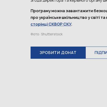
згода директора та керівного органу ш
Програму можна завантажити безк
про українське шкільництво у світі та
сторінці СКВОР СКУ
.
Фото: Shutterstock
ЗРОБИТИ ДОНАТ
ПІДП