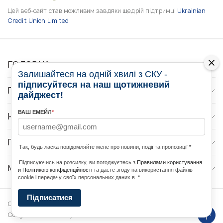
Цей веб-сайт став можливим завдяки щедрій підтримці
Ukrainian
Credit Union Limited
ГОЛОВНА
Залишайтеся на одній хвилі з СКУ -
підписуйтеся на наш щотижневий
ПРО НАС
дайджест!
ВАШ ЕМЕЙЛ
*
НОВИНИ
ПРОГРАМИ
Так, будь ласка повідомляйте мене про новини, події та пропозиції
*
Підписуючись на розсилку, ви погоджуєтесь з
Правилами користування
МЕДІА КОНТАКТИ
и Політикою конфіденційності
та даєте згоду на використання файлів
cookie і передачу своїх персональних даних в
*
Підписатися
Copyright © 2026 Ukrainian World
DForce
Політика
Congress. Powered by