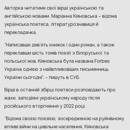
Авторка читатиме свої вірші українською та
англійською мовами. Маріанна Кіяновська – відома
українська поетеса, літературознавиця й
перекладачка.
“Написавши дев’ять книжок і один роман, а також
переклавши шість томів поезії з білоруської та
польської мов, Кіяновська була названа Forbes
Україна однією з найвпливовіших письменниць
України сьогодні”, – пишуть в СУБ.
Вірші в останній збірці поетеси розповідають про
жахи, заподіяні українському народу після
російського вторгнення у 2022 році.
“Відома своєю поезією, зосередженою на руйнівному
впливі війни на цивільне населення, Кіяновська