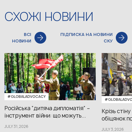
СХОЖІ НОВИНИ
ВСІ
ПІДПИСКА НА НОВИНИ
НОВИНИ
СКУ
#GLOBALADVOCACY
#GLOBALADV
Російська “дитяча дипломатія” –
Крізь стіну
інструмент війни: що можуть...
обіцянок пол
JULY 31,2026
JULY 3,2026