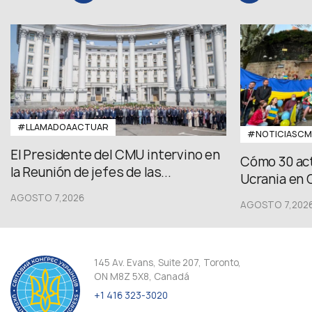
#LLAMADOAACTUAR
#NOTICIASC
El Presidente del CMU intervino en
Cómo 30 act
la Reunión de jefes de las...
Ucrania en 
AGOSTO 7,2026
AGOSTO 7,202
145 Av. Evans, Suite 207, Toronto,
ON M8Z 5X8, Canadá
+1 416 323-3020