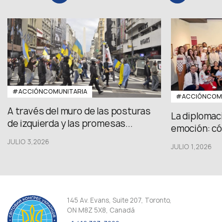
#ACCIÓNCOMUNITARIA
#ACCIÓNCOMU
A través del muro de las posturas
La diplomac
de izquierda y las promesas...
emoción: có
JULIO 3,2026
JULIO 1,2026
145 Av. Evans, Suite 207, Toronto,
ON M8Z 5X8, Canadá