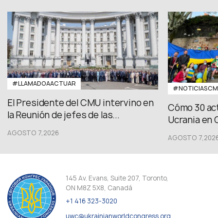
#LLAMADOAACTUAR
#NOTICIASC
El Presidente del CMU intervino en
Cómo 30 act
la Reunión de jefes de las...
Ucrania en 
AGOSTO 7,2026
AGOSTO 7,202
145 Av. Evans, Suite 207, Toronto,
ON M8Z 5X8, Canadá
+1 416 323-3020
uwc@ukrainianworldcongress.org